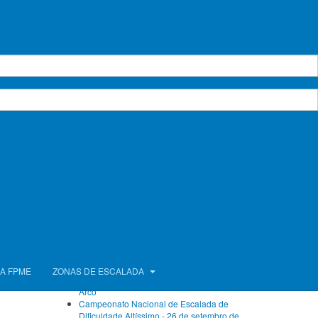
Calendário de Atividades
agosto 2026
Seg.
Ter.
Qua.
Qui.
Sex.
Sáb.
Dom.
1
2
3
4
5
6
7
8
9
10
11
12
13
14
15
16
17
18
19
20
21
22
23
24
25
26
27
28
29
30
31
Próximos Eventos
Sem eventos
Ver calendário completo
Artigos Recentes
FPME com atletas no Campeonato da Europa
A FPME
ZONAS DE ESCALADA
de Bloco e no Campeonato do Mundo de
Arco
Campeonato Nacional de Escalada de
Dificuldade Altíssimo - 26 de setembro de