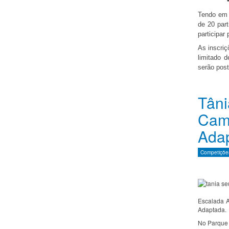
Tendo em 
de 20 par
participar
As inscri
limitado 
serão post
Tâni
Cam
Ada
Competições
Escalada A
Adaptada.
No Parque 