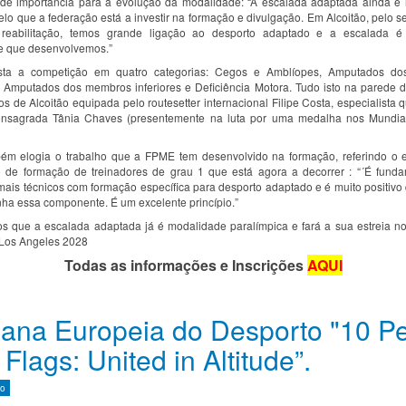
de importância para a evolução da modalidade: “A escalada adaptada ainda é
elo que a federação está a investir na formação e divulgação. Em Alcoitão, pelo 
 reabilitação, temos grande ligação ao desporto adaptado e a escalada 
e que desenvolvemos.”
ista a competição em quatro categorias: Cegos e Amblíopes, Amputados d
, Amputados dos membros inferiores e Deficiência Motora. Tudo isto na parede 
os de Alcoitão equipada pelo routesetter internacional Filipe Costa, especialista
consagrada Tânia Chaves (presentemente na luta por uma medalha nos Mundia
bém elogia o trabalho que a FPME tem desenvolvido na formação, referindo o
 de formação de treinadores de grau 1 que está agora a decorrer : “´É fund
ais técnicos com formação específica para desporto adaptado e é muito positivo
enha essa componente. É um excelente princípio.”
 que a escalada adaptada já é modalidade paralímpica e fará a sua estreia n
Los Angeles 2028
Todas as informações e Inscrições
AQUI
na Europeia do Desporto "10 P
 Flags: United in Altitude”.
mo