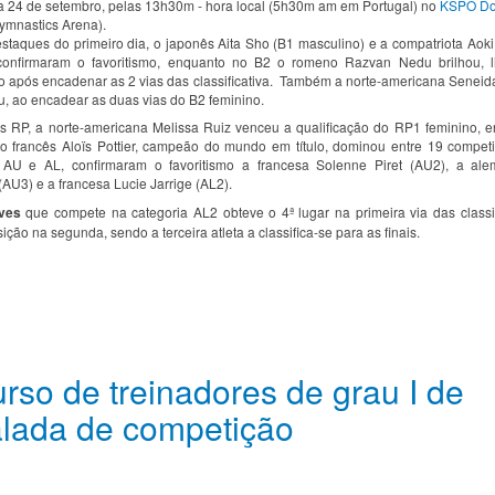
 a 24 de setembro, pelas 13h30m - hora local (5h30m am em Portugal) no
KSPO D
ymnastics Arena).
estaques do primeiro dia, o japonês Aita Sho (B1 masculino) e a compatriota Aoki
 confirmaram o favoritismo, enquanto no B2 o romeno Razvan Nedu brilhou, l
ão após encadenar as 2 vias das classificativa. Também a norte-americana Seneid
u, ao encadear as duas vias do B2 feminino.
s RP, a norte-americana Melissa Ruiz venceu a qualificação do RP1 feminino, 
o francês Aloïs Pottier, campeão do mundo em título, dominou entre 19 compet
s AU e AL, confirmaram o favoritismo a francesa Solenne Piret (AU2), a ale
AU3) e a francesa Lucie Jarrige (AL2).
ves
que compete na categoria AL2 obteve o 4ª lugar na primeira via das classif
sição na segunda, sendo a terceira atleta a classifica-se para as finais.
urso de treinadores de grau I de
lada de competição