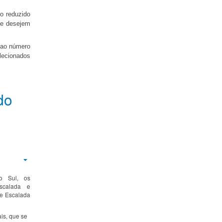
o reduzido
ue desejem
 ao número
lecionados
do
Empty
o Sul, os
calada e
de Escalada
is, que se