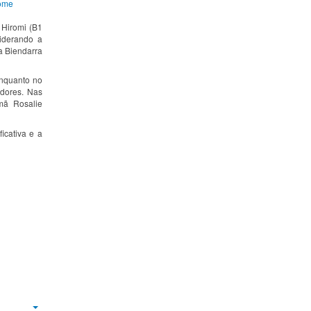
ome
 Hiromi (B1
iderando a
a Biendarra
enquanto no
idores. Nas
mã Rosalie
icativa e a