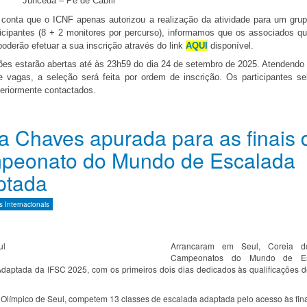
• Junceda – Pé de Cabril
conta que o ICNF apenas autorizou a realização da atividade para um grup
ticipantes (8 + 2 monitores por percurso), informamos que os associados q
 poderão efetuar a sua inscrição através do link
AQUI
disponível.
ções estarão abertas até às 23h59 do dia 24 de setembro de 2025. Atendendo
de vagas, a seleção será feita por ordem de inscrição. Os participantes se
eriormente contactados.
a Chaves apurada para as finais 
peonato do Mundo de Escalada
ptada
 Internacionais
Arrancaram em Seul, Coreia d
Campeonatos do Mundo de Es
daptada da IFSC 2025, com os primeiros dois dias dedicados às qualificações 
Olímpico de Seul, competem 13 classes de escalada adaptada pelo acesso às fina