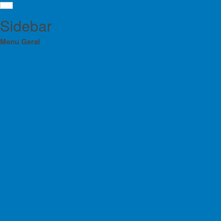
Sidebar
Menu Geral
Orgãos Sociais da FPME 2025-2028
Eleições 2024
Curs
Menu
Eleições 2025
Difi
Orgãos Sociais da FPME 2025-2028
Estatutos da FPME
Notícias
Eleições 2024
Regulamentos das Atividades da FPME
Eleições 2025
Contratos Programa
Estatutos da FPME
Planos de Atividade e Orçamento
Regulamentos das Atividades da FPME
Relatório e Contas
Contratos Programa
Lista de Croquis disponíveis