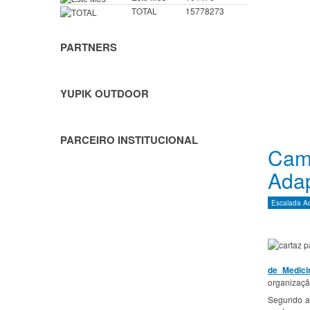
TOTAL
15778273
PARTNERS
YUPIK OUTDOOR
PARCEIRO INSTITUCIONAL
Cam
Ada
Escalada A
de Medici
organizaçã
Segundo a 