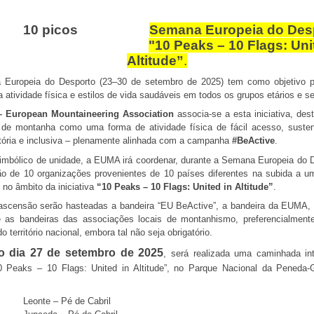
Semana Europeia do Des
"10 Peaks – 10 Flags: Uni
Altitude”
.
Europeia do Desporto (23–30 de setembro de 2025) tem como objetivo 
a atividade física e estilos de vida saudáveis em todos os grupos etários e se
 European Mountaineering Association
associa-se a esta iniciativa, de
 de montanha como uma forma de atividade física de fácil acesso, susten
atória e inclusiva – plenamente alinhada com a campanha
#BeActive
.
imbólico de unidade, a EUMA irá coordenar, durante a Semana Europeia do D
ção de 10 organizações provenientes de 10 países diferentes na subida a 
 no âmbito da iniciativa
“10 Peaks – 10 Flags: United in Altitude”
.
scensão serão hasteadas a bandeira “EU BeActive”, a bandeira da EUMA, 
e as bandeiras das associações locais de montanhismo, preferencialment
o território nacional, embora tal não seja obrigatório.
o dia 27 de setembro de 2025
, será realizada uma caminhada in
10 Peaks – 10 Flags: United in Altitude”, no Parque Nacional da Peneda-
• Leonte – Pé de Cabril