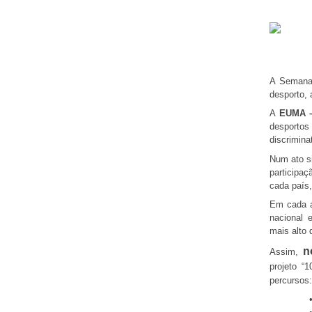
A Semana 
desporto, 
A
EUMA –
desportos
discrimin
Num ato s
participa
cada país,
Em cada a
nacional 
mais alto d
n
Assim,
projeto “
percursos: