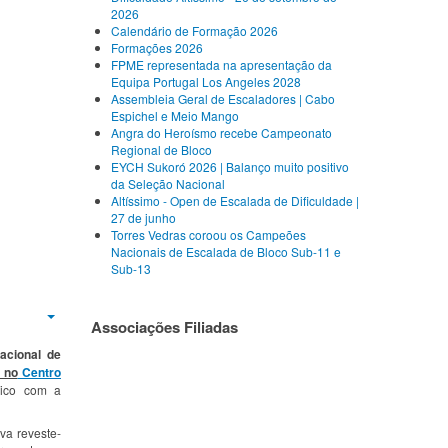
2026
Calendário de Formação 2026
Formações 2026
FPME representada na apresentação da
Equipa Portugal Los Angeles 2028
Assembleia Geral de Escaladores | Cabo
Espichel e Meio Mango
Angra do Heroísmo recebe Campeonato
Regional de Bloco
EYCH Sukoró 2026 | Balanço muito positivo
da Seleção Nacional
Altíssimo - Open de Escalada de Dificuldade |
27 de junho
Torres Vedras coroou os Campeões
Nacionais de Escalada de Bloco Sub-11 e
Sub-13
Associações Filiadas
Empty
cional de
 no
Centro
lico com a
va reveste-