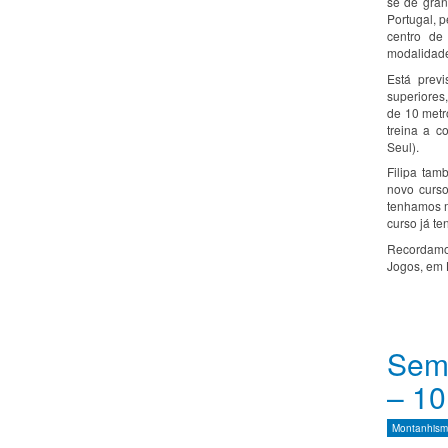
se de gran
Portugal, p
centro de
modalidad
Está prev
superiores
de 10 metr
treina a 
Seul).
Filipa tam
novo curso
tenhamos m
curso já t
Recordamos
Jogos, em 
Sema
– 10
Montanhis