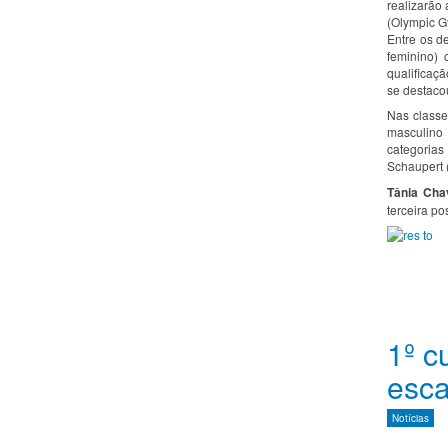
realizarão
(Olympic G
Entre os d
feminino)
qualificaç
se destaco
Nas classe
masculino 
categoria
Schaupert (
Tânia Cha
terceira po
1º c
esca
Notícias