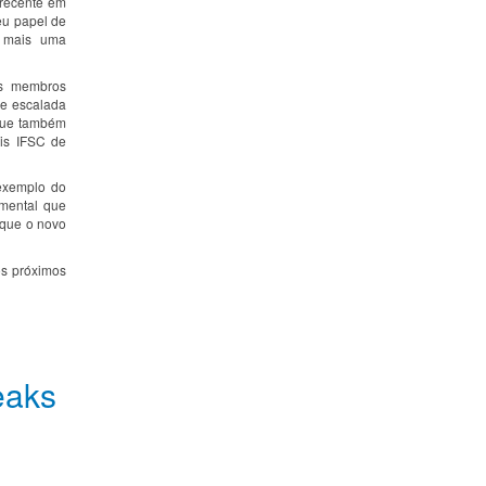
 recente em
seu papel de
é mais uma
os membros
de escalada
 que também
is IFSC de
 exemplo do
amental que
 que o novo
os próximos
eaks