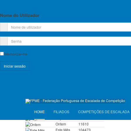
Planos de Atividade e Orçamento
Relatório e Contas
Nome do Utilizador
Lista de Croquis disponíveis
Licença Federativa
Informações sobre a Licença Federativa
Memorizar-me
Seguros
Registe-se!
Licenças Anuais 2026
Esqueceu-se do nome de utilizador?
Esqueceu-se da senha?
Seguros Diários 2026
VISITANTES
HOME
FILIADOS
COMPETIÇÕES DE ESCALADA
Hoje
6059
Ontem
11610
Este Mês
104473