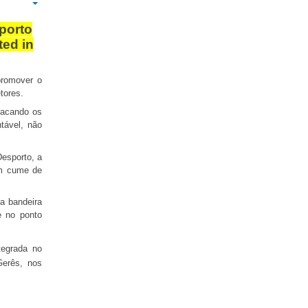
Empty
porto
ted in
promover o
tores.
stacando os
tável, não
esporto, a
um cume de
a bandeira
e no ponto
tegrada no
Gerês, nos