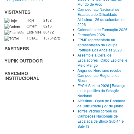
Mundo de Arco
Campeonato Nacional de
VISITANTES
Escalada de Dificuldade
Altíssimo - 26 de setembro de
Hoje
2182
2026
Ontem
8216
Calendário de Formação 2026
Este Mês
80472
Formações 2026
TOTAL
15754272
FPME representada na
apresentação da Equipa
PARTNERS
Portugal Los Angeles 2028
Assembleia Geral de
Escaladores | Cabo Espichel e
YUPIK OUTDOOR
Meio Mango
Angra do Heroísmo recebe
PARCEIRO
Campeonato Regional de
INSTITUCIONAL
Bloco
EYCH Sukoró 2026 | Balanço
muito positivo da Seleção
Nacional
Altíssimo - Open de Escalada
de Dificuldade | 27 de junho
Torres Vedras coroou os
Campeões Nacionais de
Escalada de Bloco Sub-11 e
Sub-13