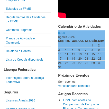
Estatutos da FPME
Regulamentos das Atividades
da FPME
Calendário de Atividades
Contratos Programa
agosto 2026
Planos de Atividade e
Seg.
Ter.
Qua.
Qui.
Sex.
Sáb.
Dom.
Orçamento
1
2
3
4
5
6
7
8
9
Relatório e Contas
10
11
12
13
14
15
16
17
18
19
20
21
22
23
Lista de Croquis disponíveis
24
25
26
27
28
29
30
31
Licença Federativa
Próximos Eventos
Informações sobre a Licença
Sem eventos
Federativa
Ver calendário completo
Seguros
Artigos Recentes
FPME com atletas no
Licenças Anuais 2026
Campeonato da Europa de
Bloco e no Campeonato do
Seguros Diários 2026