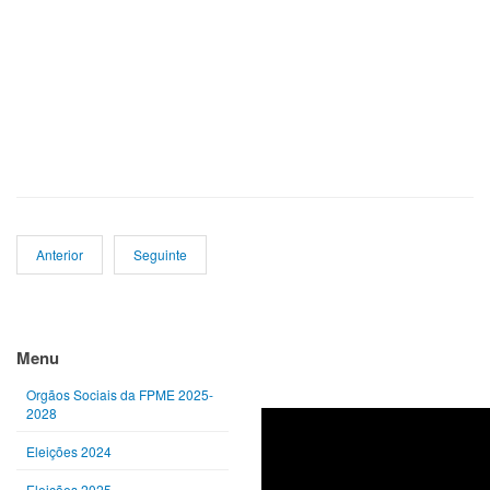
Anterior
Seguinte
Ano
Mês
Próximo
Próximo
anterior
anterior
ano
mês
Menu
Orgãos Sociais da FPME 2025-
2028
Eleições 2024
Eleições 2025