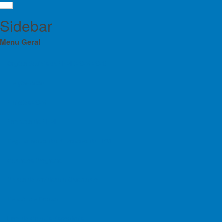
Sidebar
Menu Geral
Orgãos Sociais da FPME 2025-2028
Eleições 2024
Clu
Menu
Eleições 2025
Orgãos Sociais da FPME 2025-2028
Estatutos da FPME
Filiados
Eleições 2024
Regulamentos das Atividades da FPME
Eleições 2025
Contratos Programa
Estatutos da FPME
Lista
Planos de Atividade e Orçamento
Regulamentos das Atividades da FPME
Relatório e Contas
Contratos Programa
ACE - 
Estrada
Lista de Croquis disponíveis