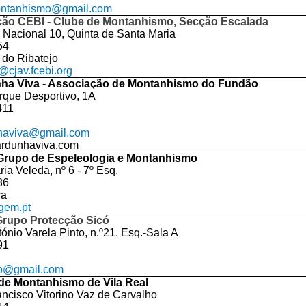
ntanhismo@gmail.com
ão CEBI - Clube de Montanhismo, Secção Escalada
 Nacional 10, Quinta de Santa Maria
54
 do Ribatejo
@cjav.fcebi.org
ha Viva - Associação de Montanhismo do Fundão
que Desportivo, 1A
411
haviva@gmail.com
rdunhaviva.com
Grupo de Espeleologia e Montanhismo
ia Veleda, nº 6 - 7º Esq.
86
ra
gem.pt
Grupo Protecção Sicó
ónio Varela Pinto, n.º21. Esq.-Sala A
91
co@gmail.com
de Montanhismo de Vila Real
ncisco Vitorino Vaz de Carvalho