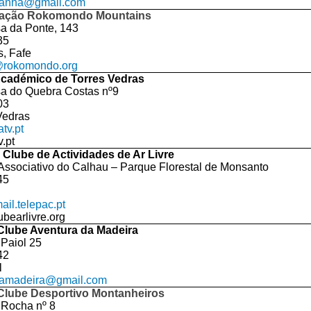
anha@gmail.com
ação Rokomondo Mountains
a da Ponte, 143
35
s, Fafe
rokomondo.org
Académico de Torres Vedras
a do Quebra Costas nº9
03
Vedras
tv.pt
.pt
Clube de Actividades de Ar Livre
Associativo do Calhau – Parque Florestal de Monsanto
45
il.telepac.pt
bearlivre.org
Clube Aventura da Madeira
Paiol 25
42
l
ramadeira@gmail.com
Clube Desportivo Montanheiros
 Rocha nº 8