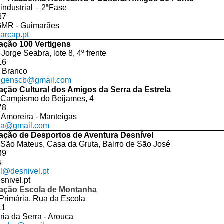
industrial – 2ªFase
67
GMR - Guimarães
arcap.pt
ação 100 Vertigens
Jorge Seabra, lote 8, 4º frente
16
 Branco
tigenscb@gmail.com
ação Cultural dos Amigos da Serra da Estrela
 Campismo do Beijames, 4
78
 Amoreira - Manteigas
ela@gmail.com
ação de Desportos de Aventura Desnível
São Mateus, Casa da Gruta, Bairro de São José
39
s
l@desnivel.pt
nivel.pt
ação Escola de Montanha
Primária, Rua da Escola
11
ria da Serra - Arouca