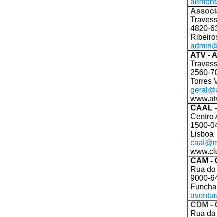
aemont
Associ
Travess
4820-6
Ribeiro
admin@
ATV - 
Travess
2560-7
Torres 
geral@a
www.atv
CAAL - 
Centro 
1500-0
Lisboa
caal@ma
www.clu
CAM - 
Rua do 
9000-6
Funcha
aventu
CDM - 
Rua da