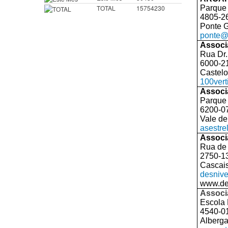
TOTAL
15754230
Parque 
4805-2
Ponte 
ponte@
Associ
Rua Dr. 
6000-2
Castelo
100ver
Associ
Parque
6200-0
Vale de
asestr
Associ
Rua de 
2750-1
Cascai
desnive
www.des
Associ
Escola 
4540-0
Alberga