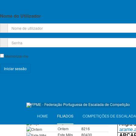
Planos de Atividade e Orçamento
2735-3
Agualv
Relatório e Contas
altiss
Nome do Utilizador
ACERT-
Lista de Croquis disponíveis
Av. Dr.
3461-9
Tondel
Licença Federativa
geral@a
ADEB –
Rua alt
Informações sobre a Licença Federativa
Memorizar-me
4710-0
Braga
adebbr
Seguros
https:
Registe-se!
AMEA -
Licenças Anuais 2026
Esqueceu-se do nome de utilizador?
Rua Dr.
Esqueceu-se da senha?
8000-1
Seguros Diários 2026
Faro
geral@
ARAME 
VISITANTES
Rua da
HOME
FILIADOS
COMPETIÇÕES DE ESCALADA
9700-1
Hoje
2140
Angra 
Ontem
8216
arame.
Este Mês
80430
ARCAP 