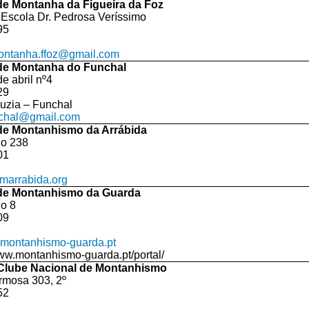
de Montanha da Figueira da Foz
Escola Dr. Pedrosa Veríssimo
95
ontanha.ffoz@gmail.com
de Montanha do Funchal
e abril nº4
29
uzia – Funchal
chal@gmail.com
de Montanhismo da Arrábida
do 238
01
arrabida.org
de Montanhismo da Guarda
o 8
09
montanhismo-guarda.pt
www.montanhismo-guarda.pt/portal/
Clube Nacional de Montanhismo
rmosa 303, 2º
52