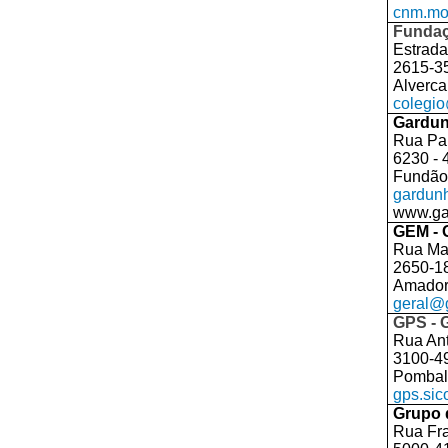
cnm.mo
Fundaç
Estrada
2615-3
Alverca
colegio
Gardun
Rua Par
6230 - 
Fundão
gardun
www.ga
GEM - 
Rua Mar
2650-1
Amado
geral@
GPS - 
Rua Ant
3100-4
Pombal
gps.si
Grupo 
Rua Fra