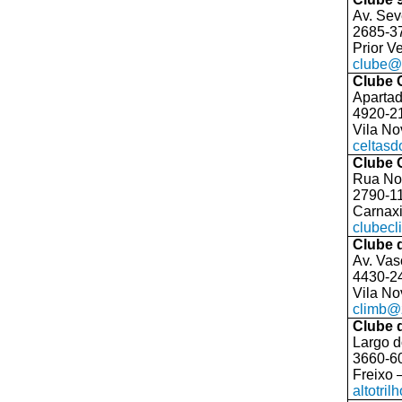
Av. Sev
2685-3
Prior V
clube@9
Clube 
Aparta
4920-2
Vila No
celtas
Clube 
Rua Nos
2790-1
Carnax
clubec
Clube 
Av. Va
4430-2
Vila No
climb@
Clube d
Largo d
3660-6
Freixo 
altotri