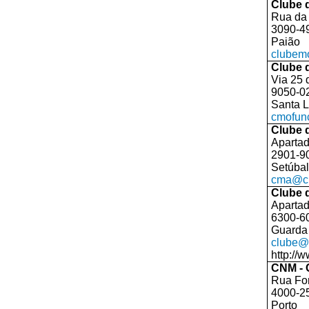
Clube 
Rua da 
3090-4
Paião
clubem
Clube 
Via 25 d
9050-0
Santa L
cmofun
Clube 
Aparta
2901-9
Setúbal
cma@cm
Clube 
Apartad
6300-6
Guarda
clube@
http://
CNM - 
Rua Fo
4000-2
Porto