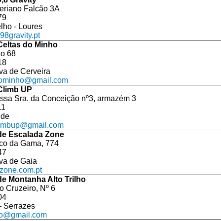
eriano Falcão 3A
79
elho - Loures
8gravity.pt
Celtas do Minho
do 68
18
va de Cerveira
dominho@gmail.com
Climb UP
sa Sra. da Conceição nº3, armazém 3
11
ide
limbup@gmail.com
de Escalada Zone
sco da Gama, 774
47
va de Gaia
zone.com.pt
e Montanha Alto Trilho
o Cruzeiro, Nº 6
04
– Serrazes
lho@gmail.com