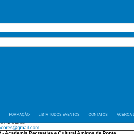
08
a-Cacém
imoclube@gmail.com
 Associação Cultural e Recreativa de Tondela
 Ricardo Mota- Apartado 118
09
a
cert.pt
 Associação Desportiva de Escaladores de Braga
o da mourisca nº16 Gualtar
87
aga@gmail.com
//www.facebook.com/ADEBBraga/
 Associação de Montanhismo e Escalada do Algarve
 Diogo Mendonça Corte Real, nª 71
83
amea.pt
- Associação Regional dos Açores de Montanhismo e Esc
 Rocha 8
FORMAÇÃO
LISTA TODOS EVENTOS
CONTATOS
ACERCA 
69
do Heroísmo
acores@gmail.com
- Academia Recreativa e Cultural Amigos de Ponte