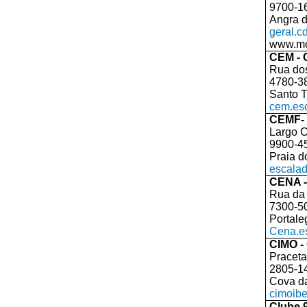
9700-1
Angra 
geral.
www.mo
CEM - 
Rua do
4780-3
Santo T
cem.es
CEMF- 
Largo C
9900-4
Praia d
escala
CENA -
Rua da 
7300-5
Portale
Cena.e
CIMO -
Praceta
2805-1
Cova d
cimoib
Clube 9