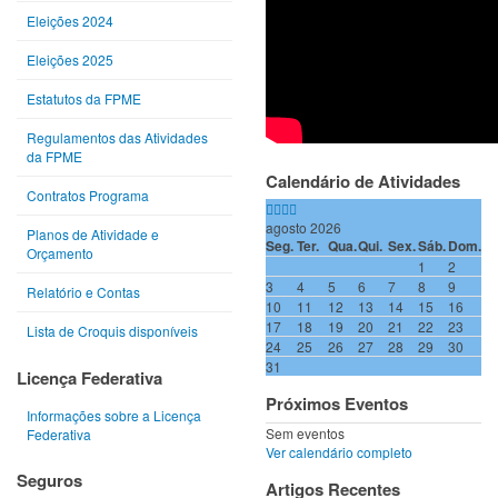
Eleições 2024
Eleições 2025
Estatutos da FPME
Regulamentos das Atividades
da FPME
Calendário de Atividades
Contratos Programa
agosto 2026
Planos de Atividade e
Seg.
Ter.
Qua.
Qui.
Sex.
Sáb.
Dom.
Orçamento
1
2
3
4
5
6
7
8
9
Relatório e Contas
10
11
12
13
14
15
16
17
18
19
20
21
22
23
Lista de Croquis disponíveis
24
25
26
27
28
29
30
31
Licença Federativa
Próximos Eventos
Informações sobre a Licença
Sem eventos
Federativa
Ver calendário completo
Seguros
Artigos Recentes