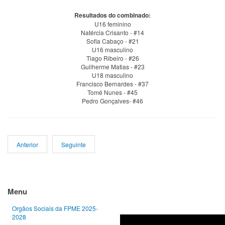
Resultados do combinado:
U16 feminino
Natércia Crisanto - #14
Sofia Cabaço - #21
U16 masculino
Tiago Ribeiro - #26
Guilherme Matias - #23
U18 masculino
Francisco Bernardes - #37
Tomé Nunes - #45
Pedro Gonçalves- #46
Anterior
Seguinte
Ano
Mês
Próximo
Próximo
anterior
anterior
ano
mês
Menu
Orgãos Sociais da FPME 2025-
2028