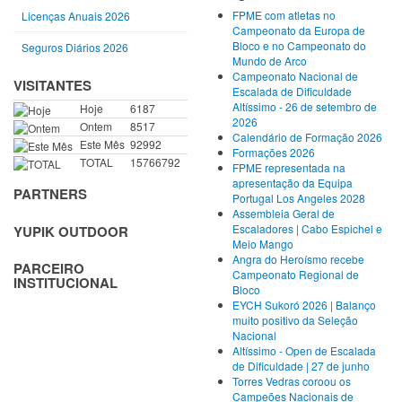
FPME com atletas no
Licenças Anuais 2026
Campeonato da Europa de
Bloco e no Campeonato do
Seguros Diários 2026
Mundo de Arco
Campeonato Nacional de
VISITANTES
Escalada de Dificuldade
Altíssimo - 26 de setembro de
Hoje
6187
2026
Ontem
8517
Calendário de Formação 2026
Este Mês
92992
Formações 2026
TOTAL
15766792
FPME representada na
apresentação da Equipa
PARTNERS
Portugal Los Angeles 2028
Assembleia Geral de
Escaladores | Cabo Espichel e
YUPIK OUTDOOR
Meio Mango
Angra do Heroísmo recebe
PARCEIRO
Campeonato Regional de
INSTITUCIONAL
Bloco
EYCH Sukoró 2026 | Balanço
muito positivo da Seleção
Nacional
Altíssimo - Open de Escalada
de Dificuldade | 27 de junho
Torres Vedras coroou os
Campeões Nacionais de