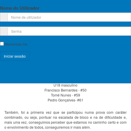
Nome do Utilizador
EYCH - 2024, Troyes
Foi a primeira vez que estes jovens participaram numa prova internacional
na vertente da escalada de dificuldade , e a FPME está muito orgulhosa com
a prestação de todos! Com as poucas estruturas que temos no país para
trabalhar esta modalidade, há que parabenizar todos os intervenientes, pois
foram uns guerreiros!
Os resultados, da prova de dificuldade foram os seguintes:
Memorizar-me
U16 feminino
Natércia Crisanto - #23
Sofia Cabaço - #39
Registe-se!
U16 masculino
Esqueceu-se do nome de utilizador?
Tiago Ribeiro - #37
Esqueceu-se da senha?
Guilherme Matias - #46
U18 masculino
Francisco Bernardes - #50
Tomé Nunes - #59
Pedro Gonçalves- #61
Também, foi a primeira vez que se participou numa prova com caráter
combinado, ou seja, pontuar na escalada de bloco e na de dificuldade e,
mais uma vez, conseguimos perceber que estamos no caminho certo e com
o envolvimento de todos, conseguiremos ir mais além.