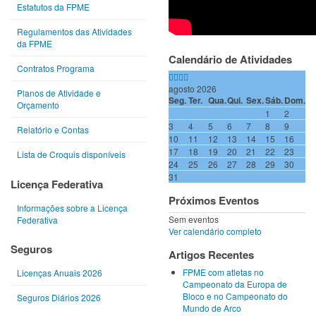
Estatutos da FPME
Regulamentos das Atividades
da FPME
Calendário de Atividades
Contratos Programa
agosto 2026
Planos de Atividade e
Seg.
Ter.
Qua.
Qui.
Sex.
Sáb.
Dom.
Orçamento
1
2
3
4
5
6
7
8
9
Relatório e Contas
10
11
12
13
14
15
16
17
18
19
20
21
22
23
Lista de Croquis disponíveis
24
25
26
27
28
29
30
31
Licença Federativa
Próximos Eventos
Informações sobre a Licença
Sem eventos
Federativa
Ver calendário completo
Seguros
Artigos Recentes
FPME com atletas no
Licenças Anuais 2026
Campeonato da Europa de
Bloco e no Campeonato do
Seguros Diários 2026
Mundo de Arco