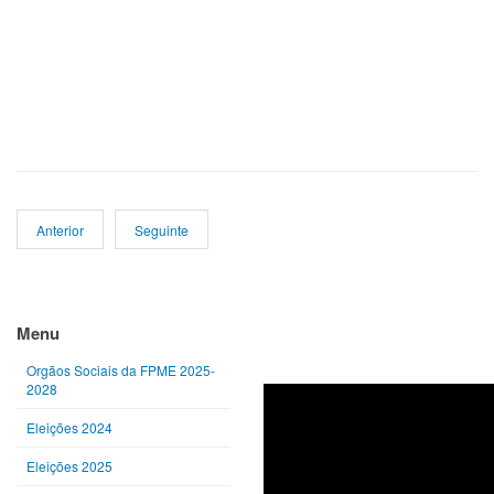
Anterior
Seguinte
Ano
Mês
Próximo
Próximo
anterior
anterior
ano
mês
Menu
Orgãos Sociais da FPME 2025-
2028
Eleições 2024
Eleições 2025