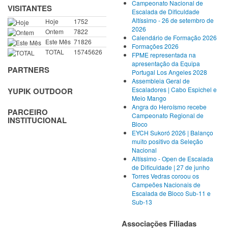
Campeonato Nacional de
VISITANTES
Escalada de Dificuldade
Altíssimo - 26 de setembro de
Hoje
1752
2026
Ontem
7822
Calendário de Formação 2026
Este Mês
71826
Formações 2026
TOTAL
15745626
FPME representada na
apresentação da Equipa
PARTNERS
Portugal Los Angeles 2028
Assembleia Geral de
Escaladores | Cabo Espichel e
YUPIK OUTDOOR
Meio Mango
Angra do Heroísmo recebe
PARCEIRO
Campeonato Regional de
INSTITUCIONAL
Bloco
EYCH Sukoró 2026 | Balanço
muito positivo da Seleção
Nacional
Altíssimo - Open de Escalada
de Dificuldade | 27 de junho
Torres Vedras coroou os
Campeões Nacionais de
Escalada de Bloco Sub-11 e
Sub-13
Associações Filiadas