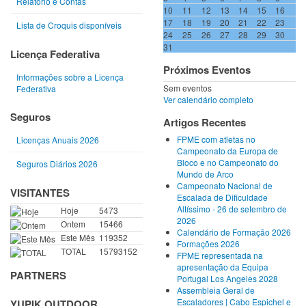
Relatório e Contas
10
11
12
13
14
15
16
17
18
19
20
21
22
23
Lista de Croquis disponíveis
24
25
26
27
28
29
30
31
Licença Federativa
Próximos Eventos
Informações sobre a Licença
Sem eventos
Federativa
Ver calendário completo
Seguros
Artigos Recentes
FPME com atletas no
Licenças Anuais 2026
Campeonato da Europa de
Bloco e no Campeonato do
Seguros Diários 2026
Mundo de Arco
Campeonato Nacional de
VISITANTES
Escalada de Dificuldade
Altíssimo - 26 de setembro de
Hoje
5473
2026
Ontem
15466
Calendário de Formação 2026
Este Mês
119352
Formações 2026
TOTAL
15793152
FPME representada na
apresentação da Equipa
PARTNERS
Portugal Los Angeles 2028
Assembleia Geral de
Escaladores | Cabo Espichel e
YUPIK OUTDOOR