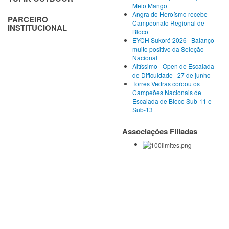
Meio Mango
Angra do Heroísmo recebe
PARCEIRO
Campeonato Regional de
INSTITUCIONAL
Bloco
EYCH Sukoró 2026 | Balanço
muito positivo da Seleção
Nacional
Altíssimo - Open de Escalada
de Dificuldade | 27 de junho
Torres Vedras coroou os
Campeões Nacionais de
Escalada de Bloco Sub-11 e
Sub-13
Associações Filiadas