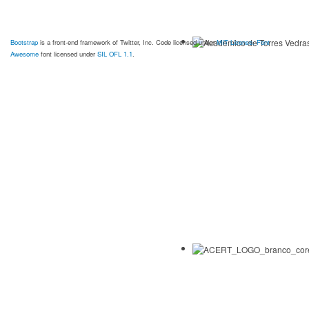
Bootstrap
is a front-end framework of Twitter, Inc. Code licensed under
MIT License.
Font
Awesome
font licensed under
SIL OFL 1.1
.