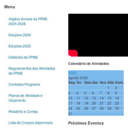
anterior
anterior
ano
mês
Menu
Orgãos Sociais da FPME
2025-2028
Eleições 2024
Eleições 2025
Estatutos da FPME
Calendário de Atividades
Regulamentos das Atividades
da FPME
agosto 2026
Seg.
Ter.
Qua.
Qui.
Sex.
Sáb.
Dom.
Contratos Programa
1
2
3
4
5
6
7
8
9
Planos de Atividade e
10
11
12
13
14
15
16
Orçamento
17
18
19
20
21
22
23
24
25
26
27
28
29
30
Relatório e Contas
31
Próximos Eventos
Lista de Croquis disponíveis