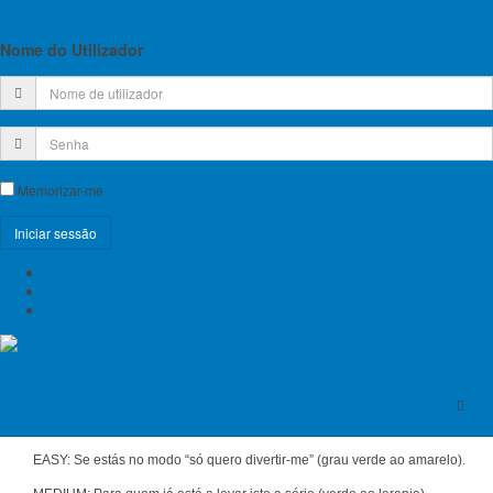
Lista de Croquis disponíveis
Esta prova, aberta à toda a
comunidade, contará
Nome do Utilizador
também para a LIGA OPEN
FPME.
Este evento decorrerá no
Ginásio de Escalada
ClimbUp,
R. de Nossa Sra.
da Conceição nº3 armazém
L, 2790-111 Carnaxide.
Memorizar-me
O Oeiras Boulder Contes,
irá manter o formato de
competição em modelo
Registe-se!
Open, sendo aberto a todos
Esqueceu-se do nome de utilizador?
os atletas a partir do 8 anos, nacionais ou estrangeiros, federados ou não.
Esqueceu-se da senha?
Todos os participantes, independentemente de terem Licença Desportiva,
FPME - Federação
serão considerados para a Classificação Geral da Prova.
Portuguesa de Escalada de Competição
A prova contará com 30 blocos, sendo este divididos em 5 níveis:
KIDS: Para os prodígios dos 8 aos 12 anos.
EASY: Se estás no modo “só quero divertir-me” (grau verde ao amarelo).