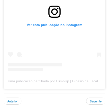
Ver esta publicação no Instagram
Uma publicação partilhada por ClimbUp | Ginásio de Escalada | Climbing Center (@climbupportugal)
Anterior
Seguinte
Ano
Mês
Próximo
Próximo