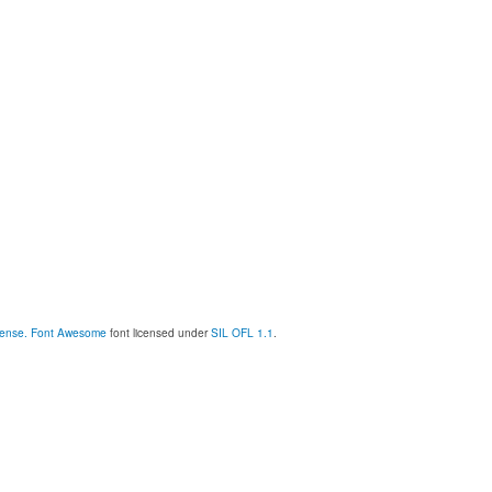
cense.
Font Awesome
font licensed under
SIL OFL 1.1
.