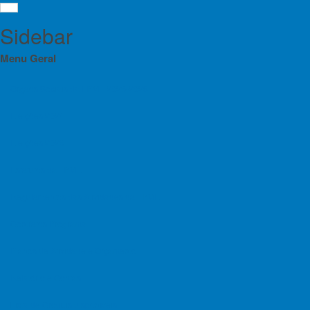
Sidebar
Menu Geral
Orgãos Sociais da FPME 2025-2028
Menu
Eleições 2024
BAR
Eleições 2025
Orgãos Sociais da FPME 2025-2028
de 
Eleições 2024
Estatutos da FPME
Azo
Eleições 2025
Regulamentos das Atividades da FPME
Estatutos da FPME
Detalhes
Contratos Programa
Escalada 
Regulamentos das Atividades da FPME
Planos de Atividade e Orçamento
Contratos Programa
Relatório e Contas
Planos de Atividade e Orçamento
Lista de Croquis disponíveis