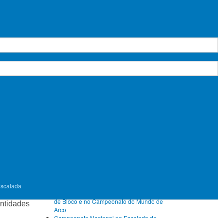
agosto 2026
Seg.
Ter.
Qua.
Qui.
Sex.
Sáb.
Dom.
chel,
1
2
3
4
5
6
7
8
9
10
11
12
13
14
15
16
ressa ao
arbarium
17
18
19
20
21
22
23
calada
,
24
25
26
27
28
29
30
alada do
DUA) com
31
Próximos Eventos
e a sua
u de uma
Sem eventos
mo um dos
Ver calendário completo
Artigos Recentes
randas e
Escalada
 2008
, o
FPME com atletas no Campeonato da Europa
so com a
de Bloco e no Campeonato do Mundo de
ntidades
Arco
Campeonato Nacional de Escalada de