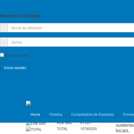
Relatório e Contas
Lista de Croquis disponíveis
Nome do Utilizador
Licença Federativa
Informações sobre a Licença Federativa
Memorizar-me
Seguros
Licenças Anuais 2026
Registe-se!
Esqueceu-se do nome de utilizador?
Seguros Diários 2026
Esqueceu-se da senha?
longa hi
encontr
VISITANTES
FP
Com set
Hoje
4730
Home
Filiados
Competições de Escalada
Forma
Condom
Ontem
8517
Barbari
Este Mês
91535
sustent
TOTAL
15765335
locais.