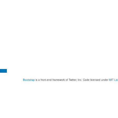
Bootstrap
is a front-end framework of Twitter, Inc. Code licensed under
MIT Li