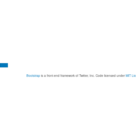
Bootstrap
is a front-end framework of Twitter, Inc. Code licensed under
MIT Li