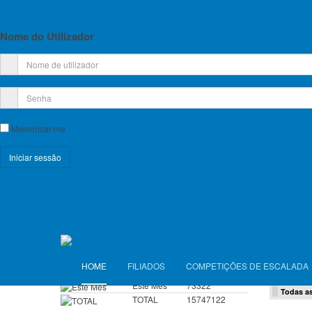
Relatório e Contas
Lista de Croquis disponíveis
14
Nome do Utilizador
25
Licença Federativa
21
26
Informações sobre a Licença Federativa
Memorizar-me
Seguros
28
27
Licenças Anuais 2026
Registe-se!
Esqueceu-se do nome de utilizador?
Seguros Diários 2026
Esqueceu-se da senha?
DEFAUL
Montan
VISITANTES
FP
Escalada
Hoje
3248
Campeon
HOME
FILIADOS
COMPETIÇÕES DE ESCALADA
Ontem
7822
Competi
Este Mês
73322
Todas as
TOTAL
15747122