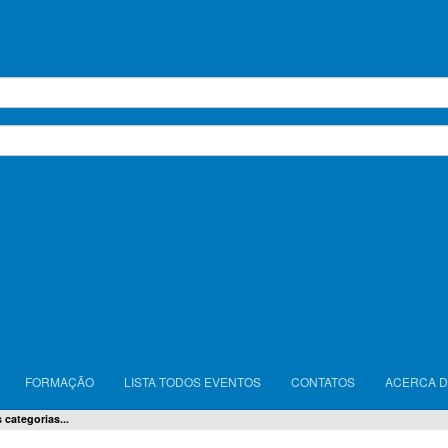
15
16
17
18
19
20
22
23
24
25
26
27
29
30
julho
julho
julho
T
Circuito FPME de Escalada de Bloco
Corrida em Montanha
Assembleia Ge
hismo
Formação
Competições Internacionais
Palestra
Pedestrianism
ME - Federação Portuguesa de Escalada de Competição
 de Dificuldade
Desporto Escolar
Escalada de Bloco
Urban Climbing
ato FPME de Escalada
Webinar
Escalada em Rocha
Notícias
Open
FORMAÇÃO
LISTA TODOS EVENTOS
CONTATOS
ACERCA D
ções Regionais
Taça de Portugal de Escalada de Bloco
Estágios
 categorias...