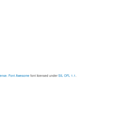
cense.
Font Awesome
font licensed under
SIL OFL 1.1
.