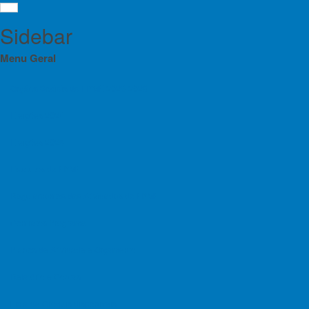
Sidebar
Menu Geral
Orgãos Sociais da FPME 2025-2028
Menu
Eleições 2024
Cale
Eleições 2025
Orgãos Sociais da FPME 2025-2028
Eleições 2024
Estatutos da FPME
Eleições 2025
Regulamentos das Atividades da FPME
Estatutos da FPME
Domi
Contratos Programa
ma
23
Regulamentos das Atividades da FPME
Planos de Atividade e Orçamento
Contratos Programa
Relatório e Contas
7
Planos de Atividade e Orçamento
24
Lista de Croquis disponíveis