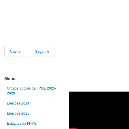
Anterior
Seguinte
Ano
Mês
Próximo
Próximo
anterior
anterior
ano
mês
Menu
Orgãos Sociais da FPME 2025-
2028
Eleições 2024
Eleições 2025
Estatutos da FPME