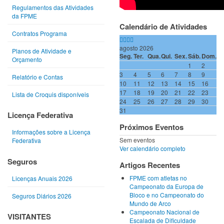
Regulamentos das Atividades
da FPME
Calendário de Atividades
Contratos Programa
agosto 2026
Planos de Atividade e
Seg.
Ter.
Qua.
Qui.
Sex.
Sáb.
Dom.
Orçamento
1
2
3
4
5
6
7
8
9
Relatório e Contas
10
11
12
13
14
15
16
17
18
19
20
21
22
23
Lista de Croquis disponíveis
24
25
26
27
28
29
30
31
Licença Federativa
Próximos Eventos
Informações sobre a Licença
Sem eventos
Federativa
Ver calendário completo
Seguros
Artigos Recentes
FPME com atletas no
Licenças Anuais 2026
Campeonato da Europa de
Bloco e no Campeonato do
Seguros Diários 2026
Mundo de Arco
Campeonato Nacional de
VISITANTES
Escalada de Dificuldade