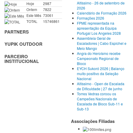
Altíssimo - 26 de setembro de
Hoje
2987
2026
Ontem
7822
Calendário de Formação 2026
Este Mês
73061
Formações 2026
TOTAL
15746861
FPME representada na
apresentação da Equipa
PARTNERS
Portugal Los Angeles 2028
Assembleia Geral de
Escaladores | Cabo Espichel e
YUPIK OUTDOOR
Meio Mango
Angra do Heroísmo recebe
PARCEIRO
Campeonato Regional de
INSTITUCIONAL
Bloco
EYCH Sukoró 2026 | Balanço
muito positivo da Seleção
Nacional
Altíssimo - Open de Escalada
de Dificuldade | 27 de junho
Torres Vedras coroou os
Campeões Nacionais de
Escalada de Bloco Sub-11 e
Sub-13
Associações Filiadas