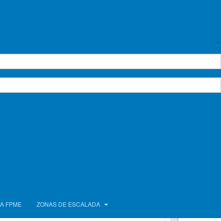
×
o Sub-
Taça Regional
:00
-
17:30
orres Vedras, Portugal
A FPME
ZONAS DE ESCALADA