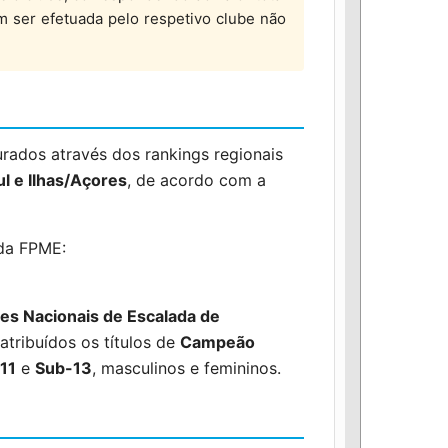
em ser efetuada pelo respetivo clube não
rados através dos rankings regionais
ul e Ilhas/Açores
, de acordo com a
 da FPME:
s Nacionais de Escalada de
atribuídos os títulos de
Campeão
11
e
Sub-13
, masculinos e femininos.