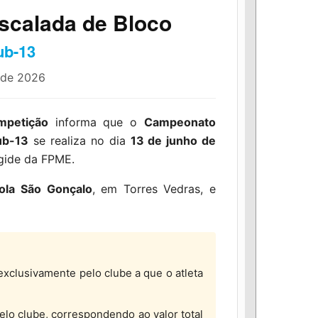
scalada de Bloco
ub-13
o de 2026
mpetição
informa que o
Campeonato
ub-13
se realiza no dia
13 de junho de
égide da FPME.
cola São Gonçalo
, em Torres Vedras, e
exclusivamente pelo clube a que o atleta
lo clube, correspondendo ao valor total