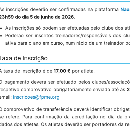
As inscrições deverão ser confirmadas na plataforma
Nau
23h59 do dia 5 de junho de 2026
.
As inscrições só podem ser efetuadas pelo clube dos atl
Poderão ser inscritos treinadores/responsáveis dos c
ativa para o ano em curso, num rácio de um treinador po
Taxa de inscrição
A taxa de inscrição é de
17,00 €
por atleta.
O pagamento deverá ser efetuado pelos clubes/associaçõe
respetivo comprovativo obrigatoriamente enviado até às
2
email:
inscricoes@fpme.org
O comprovativo de transferência deverá identificar obriga
se refere. Para confirmação da acreditação no dia da pro
dados dos atletas. Os atletas deverão ser portadores da res