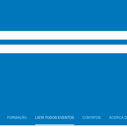
peonato Nacional de Escalada de Bloc
e Sub-13 - 13/06/2026
sábado, 13 de junho de 2026
09
Pavilhão Desportivo da Escola São Gonçalo
|
T
ME - Federação Portuguesa de Escalada de Competição
FORMAÇÃO
LISTA TODOS EVENTOS
CONTATOS
ACERCA D