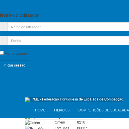
Planos de Atividade e Orçamento
Relatório e Contas
Nome do Utilizador
Lista de Croquis disponíveis
Licença Federativa
Informações sobre a Licença Federativa
Memorizar-me
Seguros
Registe-se!
Licenças Anuais 2026
Esqueceu-se do nome de utilizador?
Esqueceu-se da senha?
Seguros Diários 2026
VISITANTES
HOME
FILIADOS
COMPETIÇÕES DE ESCALADA
Hoje
8347
Ontem
8216
Este Mês
86637