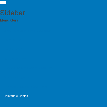
Sidebar
Menu Geral
Orgãos Sociais da FPME 2025-2028
Eleições 2024
Rel
Menu
Eleições 2025
Orgãos Sociais da FPME 2025-2028
Estatutos da FPME
Relatório
Eleições 2024
Regulamentos das Atividades da FPME
Eleições 2025
Contratos Programa
Estatutos da FPME
Planos de Atividade e Orçamento
Regulamentos das Atividades da FPME
Relatório e Contas
Contratos Programa
Lista de Croquis disponíveis