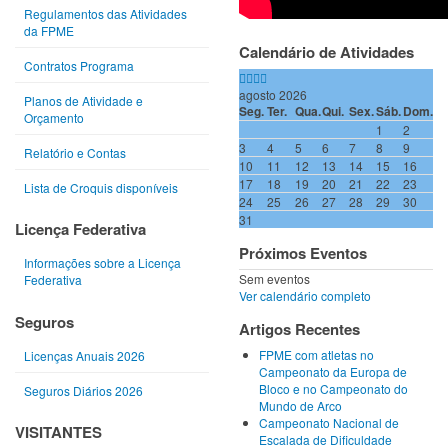
Regulamentos das Atividades
da FPME
Calendário de Atividades
Contratos Programa
agosto 2026
Planos de Atividade e
Seg.
Ter.
Qua.
Qui.
Sex.
Sáb.
Dom.
Orçamento
1
2
3
4
5
6
7
8
9
Relatório e Contas
10
11
12
13
14
15
16
17
18
19
20
21
22
23
Lista de Croquis disponíveis
24
25
26
27
28
29
30
31
Licença Federativa
Próximos Eventos
Informações sobre a Licença
Sem eventos
Federativa
Ver calendário completo
Seguros
Artigos Recentes
FPME com atletas no
Licenças Anuais 2026
Campeonato da Europa de
Bloco e no Campeonato do
Seguros Diários 2026
Mundo de Arco
Campeonato Nacional de
VISITANTES
Escalada de Dificuldade