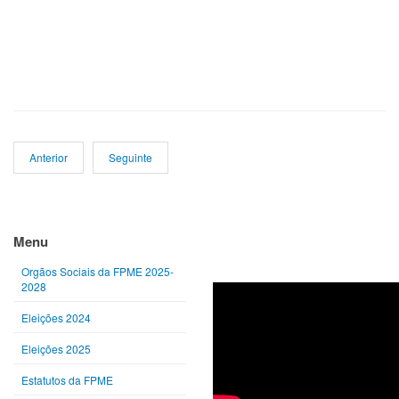
Anterior
Seguinte
Ano
Mês
Próximo
Próximo
anterior
anterior
ano
mês
Menu
Orgãos Sociais da FPME 2025-
2028
Eleições 2024
Eleições 2025
Estatutos da FPME