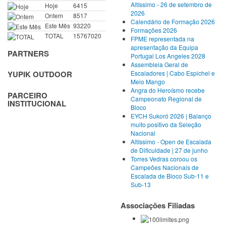
Altíssimo - 26 de setembro de
Hoje
6415
2026
Ontem
8517
Calendário de Formação 2026
Este Mês
93220
Formações 2026
TOTAL
15767020
FPME representada na
apresentação da Equipa
PARTNERS
Portugal Los Angeles 2028
Assembleia Geral de
Escaladores | Cabo Espichel e
YUPIK OUTDOOR
Meio Mango
Angra do Heroísmo recebe
PARCEIRO
Campeonato Regional de
INSTITUCIONAL
Bloco
EYCH Sukoró 2026 | Balanço
muito positivo da Seleção
Nacional
Altíssimo - Open de Escalada
de Dificuldade | 27 de junho
Torres Vedras coroou os
Campeões Nacionais de
Escalada de Bloco Sub-11 e
Sub-13
Associações Filiadas