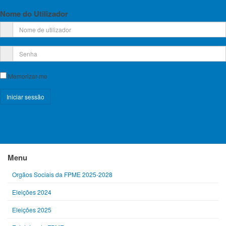
Nome do Utilizador
Memorizar-me
Anterior
Seguinte
Registe-se!
Esqueceu-se do nome de utilizador?
Esqueceu-se da senha?
Menu
Orgãos Sociais da FPME 2025-2028
Eleições 2024
Eleições 2025