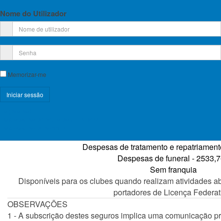
GENERALI
Nome do Utilizador
TRANQUILIDADE
SEGURO DIÁRIO
Memorizar-me
Apólice 1001000341140
Registe-se!
Seguro diário para as mesmas modalidades do seguro anu
Esqueceu-se do nome de utilizador?
coberturas:
Esqueceu-se da senha?
Morte ou invalidez permanente - 3
Despesas de tratamento e repatriament
Despesas de funeral -
2533,7
Sem franquia
Disponíveis para os clubes quando realizam atividades ab
portadores de Licença Federat
OBSERVAÇÕES
1 - A subscrição destes seguros implica uma comunicação pré