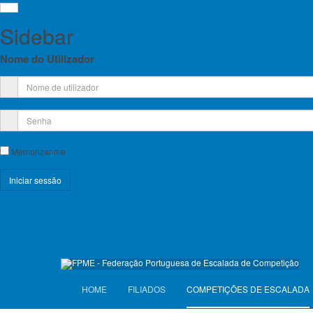
Sidebar
Nome do Utilizador
RA
Licença Federativa
Memorizar-me
Informações sobre a Licença Federativa
Registe-se!
Seguros
Esqueceu-se do nome de utilizador?
Esqueceu-se da senha?
Licenças Anuais 2026
Seguros Diários 2026
HOME
FILIADOS
COMPETIÇÕES DE ESCALADA
VISITANTES