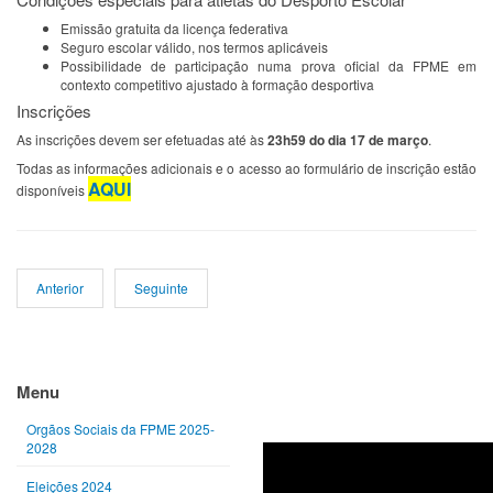
Emissão gratuita da licença federativa
Seguro escolar válido, nos termos aplicáveis
Possibilidade de participação numa prova oficial da FPME em
contexto competitivo ajustado à formação desportiva
Inscrições
As inscrições devem ser efetuadas até às
23h59 do dia 17 de março
.
Todas as informações adicionais e o acesso ao formulário de inscrição estão
AQUI
disponíveis
Anterior
Seguinte
Ano
Mês
Próximo
Próximo
anterior
anterior
ano
mês
Menu
Orgãos Sociais da FPME 2025-
2028
Eleições 2024