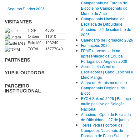
Campeonato da Europa de
Bloco e no Campeonato do
Seguros Diários 2026
Mundo de Arco
Campeonato Nacional de
VISITANTES
Escalada de Dificuldade
Altíssimo - 26 de setembro de
Hoje
4835
2026
Ontem
11610
Calendário de Formação 2026
Este Mês
103249
Formações 2026
TOTAL
15777049
FPME representada na
apresentação da Equipa
PARTNERS
Portugal Los Angeles 2028
Assembleia Geral de
Escaladores | Cabo Espichel e
YUPIK OUTDOOR
Meio Mango
Angra do Heroísmo recebe
PARCEIRO
Campeonato Regional de
INSTITUCIONAL
Bloco
EYCH Sukoró 2026 | Balanço
muito positivo da Seleção
Nacional
Altíssimo - Open de Escalada
de Dificuldade | 27 de junho
Torres Vedras coroou os
Campeões Nacionais de
Escalada de Bloco Sub-11 e