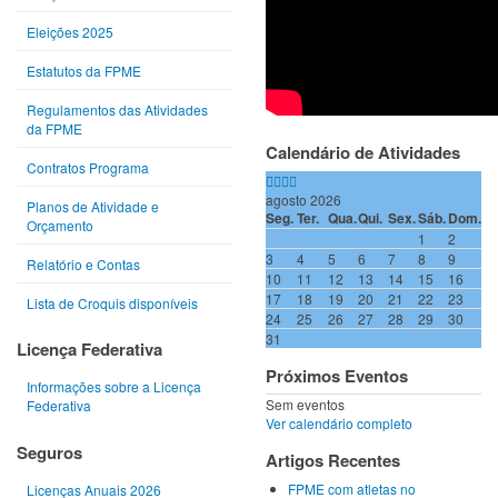
Eleições 2025
Estatutos da FPME
Regulamentos das Atividades
da FPME
Calendário de Atividades
Contratos Programa
agosto 2026
Planos de Atividade e
Seg.
Ter.
Qua.
Qui.
Sex.
Sáb.
Dom.
Orçamento
1
2
3
4
5
6
7
8
9
Relatório e Contas
10
11
12
13
14
15
16
17
18
19
20
21
22
23
Lista de Croquis disponíveis
24
25
26
27
28
29
30
31
Licença Federativa
Próximos Eventos
Informações sobre a Licença
Sem eventos
Federativa
Ver calendário completo
Seguros
Artigos Recentes
FPME com atletas no
Licenças Anuais 2026