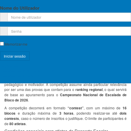
participação, aprendizagem e espírito desportivo.
Nome do Utilizador
Data do evento:
21 de março de 2026
Horário previsto:
09h00 às 15h00
Data limite de inscrição:
17 de março de 2026, até às 23h59
Organização:
FPME / Associação de Escaladores de Braga (ADEB)
Local:
Ginásio de Escalada da ADEB, Braga
A prova integra a
Taça Regional de Escalada de Bloco – Zona Norte
e
destina-se a atletas dos escalões
Sub-11
e
Sub-13
, estando aberta a todos
Memorizar-me
os filiados na FPME com licença válida e seguro nível 3 da FPME ou
equivalente. Podem também participar alunos de escolas que se federem e
apresentem declaração comprovativa de cobertura pelo Seguro Escolar, nos
termos indicados pela organização.
Registe-se!
À semelhança do que tem vindo a ser promovido, esta é também uma
Esqueceu-se do nome de utilizador?
excelente oportunidade para os jovens praticantes do
Desporto Escolar
Esqueceu-se da senha?
contactarem com o quadro competitivo federado, num ambiente estruturado,
pedagógico e motivador. A competição assume ainda particular relevância
por ser uma das provas que contam para o
ranking regional
, o qual servirá
de base ao apuramento para o
Campeonato Nacional de Escalada de
Bloco de 2026
.
A competição decorrerá em formato
“contest”
, com um máximo de
16
blocos
e duração máxima de
3 horas
, podendo realizar-se até
dois
contests
, caso o número de inscritos o justifique. O limite de participantes é
de
80 atletas
.
Condições especiais para atletas do Desporto Escolar