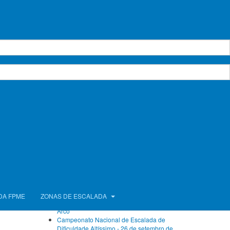
Calendário de Atividades
IO DOS
 2020
agosto 2026
Seg.
Ter.
Qua.
Qui.
Sex.
Sáb.
Dom.
1
2
3
4
5
6
7
8
9
10
11
12
13
14
15
16
17
18
19
20
21
22
23
24
25
26
27
28
29
30
0.
31
Próximos Eventos
Sem eventos
Ver calendário completo
Artigos Recentes
FPME com atletas no Campeonato da Europa
DA FPME
ZONAS DE ESCALADA
de Bloco e no Campeonato do Mundo de
Arco
Campeonato Nacional de Escalada de
Dificuldade Altíssimo - 26 de setembro de