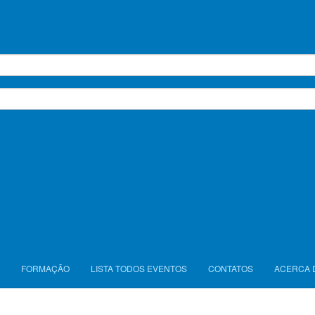
ionais,
será uma das cinco novas competições
CALENDÁR
os Olímpicos de 2020 em Tóquio.
JO TÓQUIO
tições de escalada realizar-se-ão nos dias 3, 4,
TODAS AS
e agosto de acordo com o seguinte programa
PÁGINAS
seguinte podem ver a calendarização de todas as modalidades dos JO Tóquio 202
Seguinte
Seguinte
FORMAÇÃO
LISTA TODOS EVENTOS
CONTATOS
ACERCA 