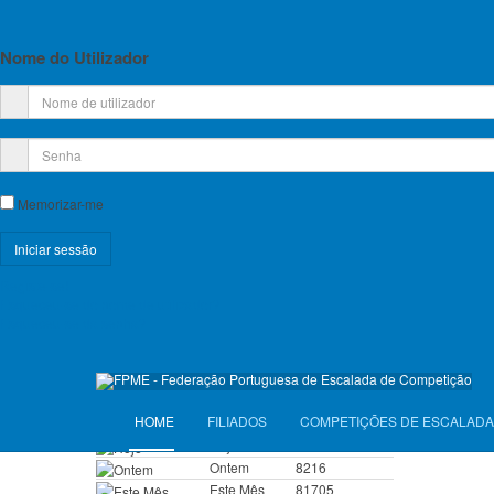
internac
Planos de Atividade e Orçamento
nos Jog
Relatório e Contas
Nome do Utilizador
As compe
Lista de Croquis disponíveis
5 e 6 d
horário:
Licença Federativa
Informações sobre a Licença Federativa
Na página 
Memorizar-me
Seguros
Registe-se!
Licenças Anuais 2026
Esqueceu-se do nome de utilizador?
Esqueceu-se da senha?
Seguros Diários 2026
Anterior
VISITANTES
HOME
FILIADOS
COMPETIÇÕES DE ESCALADA
Hoje
3415
Ontem
8216
Este Mês
81705