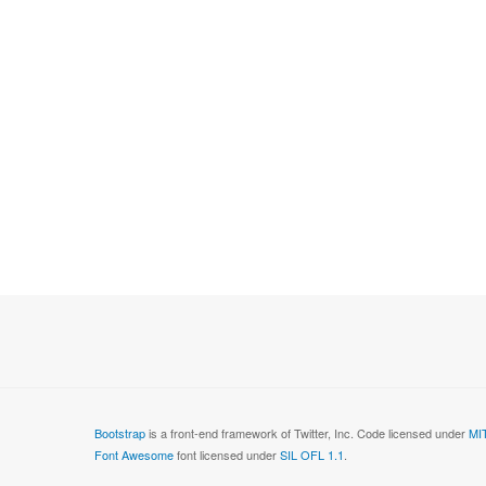
Bootstrap
is a front-end framework of Twitter, Inc. Code licensed under
MIT
Font Awesome
font licensed under
SIL OFL 1.1
.