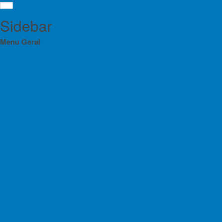
Sidebar
Menu Geral
Orgãos Sociais da FPME 2025-2028
Eleições 2024
Cal
Menu
Eleições 2025
Orgãos Sociais da FPME 2025-2028
Estatutos da FPME
Escalada
Eleições 2024
Regulamentos das Atividades da FPME
Eleições 2025
Contratos Programa
Pág. 1 de 
Estatutos da FPME
Planos de Atividade e Orçamento
A esca
Regulamentos das Atividades da FPME
federaç
Relatório e Contas
quer pe
Contratos Programa
levar 
Lista de Croquis disponíveis