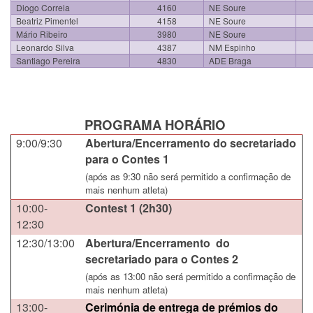
Diogo Correia
4160
NE Soure
Beatriz Pimentel
4158
NE Soure
Mário Ribeiro
3980
NE Soure
Leonardo Silva
4387
NM Espinho
Santiago Pereira
4830
ADE Braga
PROGRAMA HORÁRIO
9:00/9:30
Abertura/Encerramento do secretariado
para o Contes 1
(após as 9:30 não será permitido a confirmação de
mais nenhum atleta)
10:00-
Contest 1 (2h30)
12:30
12:30/13:00
Abertura/Encerramento do
secretariado para o Contes 2
(após as 13:00 não será permitido a confirmação de
mais nenhum atleta)
13:00-
Cerimónia de entrega de prémios do