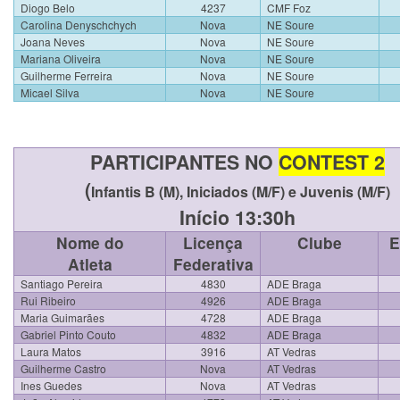
Diogo Belo
4237
CMF Foz
Carolina Denyschchych
Nova
NE Soure
Joana Neves
Nova
NE Soure
Mariana Oliveira
Nova
NE Soure
Guilherme Ferreira
Nova
NE Soure
Micael Silva
Nova
NE Soure
PARTICIPANTES NO
CONTEST 2
(
Infantis B (M), Iniciados (M/F) e Juvenis (M/F)
Início 13:30h
Nome do
Licença
Clube
E
Atleta
Federativa
Santiago Pereira
4830
ADE Braga
Rui Ribeiro
4926
ADE Braga
Maria Guimarães
4728
ADE Braga
Gabriel Pinto Couto
4832
ADE Braga
Laura Matos
3916
AT Vedras
Guilherme Castro
Nova
AT Vedras
Ines Guedes
Nova
AT Vedras