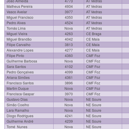
João Almeida
4773
AT Vedras
Matheus Pereira
4934
AT Vedras
Vasco Avelar
3977
AT Vedras
Miguel Francisco
4350
AT Vedras
Pedro Alves
4524
AT Vedras
Tomás Lima
Nova
AT Vedras
Miguel Vieira
4263
CE Braga
Miguel Brandão
4042
CE Maia
Filipe Carvalho
3813
CE Maia
Alexandre Lopes
4277
CE Maia
Filipe Pinto
4360
CMF Foz
Guilherme Barbosa
Nova
CMF Foz
Sara Santos
4102
CMF Foz
Pedro Gonçalves
4099
CMF Foz
Ariana Simões
4361
CMF Foz
Francisco Santos
3896
CMF Foz
Martim Duque
Nova
CMF Foz
Francisca Gaspar
3970
CMF Foz
Gustavo Dias
Nova
NE Soure
Simão Coelho
Nova
NE Soure
Lara Ramalho
Nova
NE Soure
Diogo Rodrigues
4241
NE Soure
Guilherme André
4239
NE Soure
Tomé Nunes
Nova
NE Soure