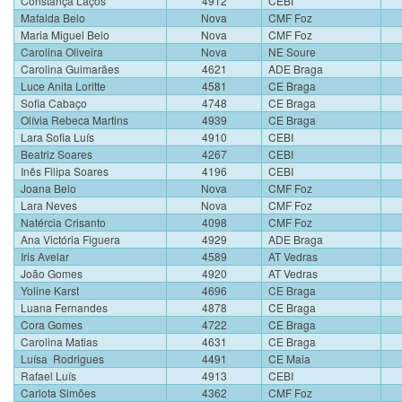
Constança Laços
4912
CEBI
Mafalda Belo
Nova
CMF Foz
Maria Miguel Belo
Nova
CMF Foz
Carolina Oliveira
Nova
NE Soure
Carolina Guimarães
4621
ADE Braga
Luce Anita Loritte
4581
CE Braga
Sofia Cabaço
4748
CE Braga
Olívia Rebeca Martins
4939
CE Braga
Lara Sofia Luís
4910
CEBI
Beatriz Soares
4267
CEBI
Inês Filipa Soares
4196
CEBI
Joana Belo
Nova
CMF Foz
Lara Neves
Nova
CMF Foz
Natércia Crisanto
4098
CMF Foz
Ana Victória Figuera
4929
ADE Braga
Iris Avelar
4589
AT Vedras
João Gomes
4920
AT Vedras
Yoline Karst
4696
CE Braga
Luana Fernandes
4878
CE Braga
Cora Gomes
4722
CE Braga
Carolina Matias
4631
CE Braga
Luísa Rodrigues
4491
CE Maia
Rafael Luís
4913
CEBI
Carlota Simões
4362
CMF Foz