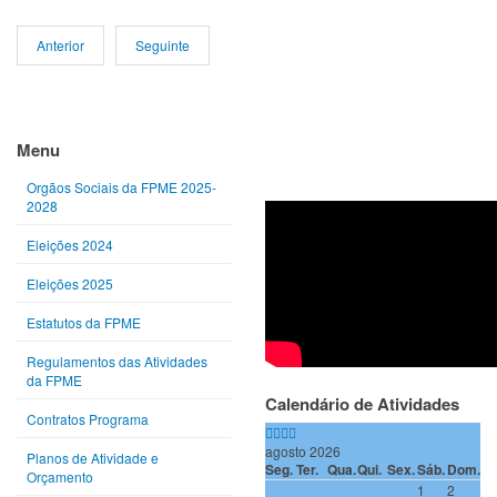
Anterior
Seguinte
Ano
Mês
Próximo
Próximo
anterior
anterior
ano
mês
Menu
Orgãos Sociais da FPME 2025-
2028
Eleições 2024
Eleições 2025
Estatutos da FPME
Regulamentos das Atividades
da FPME
Calendário de Atividades
Contratos Programa
agosto 2026
Planos de Atividade e
Seg.
Ter.
Qua.
Qui.
Sex.
Sáb.
Dom.
Orçamento
1
2