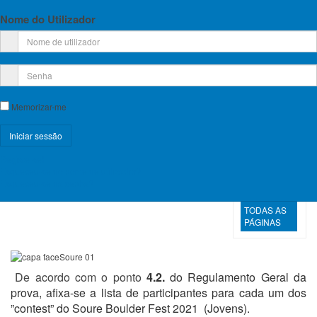
PARTICIPANTES
Nome do Utilizador
NOS
CONTEST
DO SOURE
BOULDER
FEST 2021
PARTICIPANTES
NO
Memorizar-me
CONTEST 1
PARTICIPANTES
NO
CONTEST 2
Registe-se!
Esqueceu-se do nome de utilizador?
PROGRAMA
Esqueceu-se da senha?
HORÁRIO
TODAS AS
PÁGINAS
De acordo com o ponto
4.2.
do Regulamento Geral da
prova, afixa-se a lista de participantes para cada um dos
”contest” do Soure Boulder Fest 2021 (Jovens).