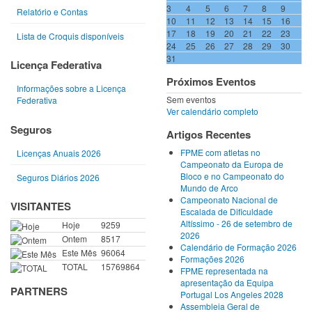
3
4
5
6
7
8
9
Relatório e Contas
10
11
12
13
14
15
16
17
18
19
20
21
22
23
Lista de Croquis disponíveis
24
25
26
27
28
29
30
31
Licença Federativa
Próximos Eventos
Informações sobre a Licença
Sem eventos
Federativa
Ver calendário completo
Seguros
Artigos Recentes
FPME com atletas no
Licenças Anuais 2026
Campeonato da Europa de
Bloco e no Campeonato do
Seguros Diários 2026
Mundo de Arco
Campeonato Nacional de
VISITANTES
Escalada de Dificuldade
Altíssimo - 26 de setembro de
Hoje
9259
2026
Ontem
8517
Calendário de Formação 2026
Este Mês
96064
Formações 2026
TOTAL
15769864
FPME representada na
apresentação da Equipa
PARTNERS
Portugal Los Angeles 2028
Assembleia Geral de