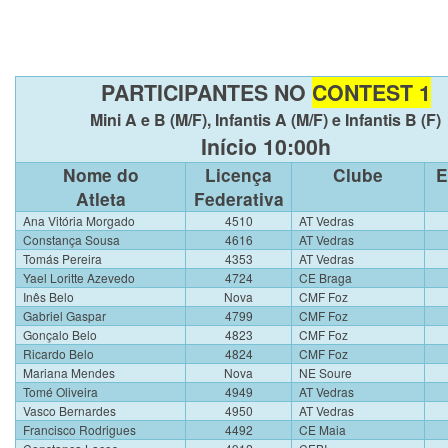
PARTICIPANTES NO
CONTEST 1
Mini A e B (M/F), Infantis A (M/F) e Infantis B (F)
Início 10:00h
Nome do
Licença
Clube
E
Atleta
Federativa
Ana Vitória Morgado
4510
AT Vedras
Constança Sousa
4616
AT Vedras
Tomás Pereira
4353
AT Vedras
Yael Loritte Azevedo
4724
CE Braga
Inês Belo
Nova
CMF Foz
Gabriel Gaspar
4799
CMF Foz
Gonçalo Belo
4823
CMF Foz
Ricardo Belo
4824
CMF Foz
Mariana Mendes
Nova
NE Soure
Tomé Oliveira
4949
AT Vedras
Vasco Bernardes
4950
AT Vedras
Francisco Rodrigues
4492
CE Maia