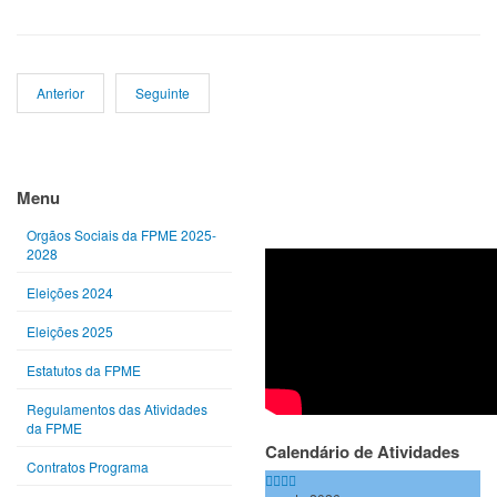
Anterior
Seguinte
Ano
Mês
Próximo
Próximo
anterior
anterior
ano
mês
Menu
Orgãos Sociais da FPME 2025-
2028
Eleições 2024
Eleições 2025
Estatutos da FPME
Regulamentos das Atividades
da FPME
Calendário de Atividades
Contratos Programa