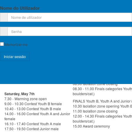
6 e 8
Soure, organizado pelo NESoure e pela FPME, a primeira competição
Nome do Utilizador
europeia de escalada em Portugal.
A prova integra o Calendário da IFSC de 2016 e faz parte do Campeonato
da Europa de Escalada de Bloco Jovens. Preve-se uma participação de
cerca de 150 atletas entre os 14 e os 19 anos acompanhado por cerca de
50 técnicos. A prova decorrerá no Pavilhão da Encosta do Sol. o Programa
provisório encontra-se abaixo.
Memorizar-me
BREVEMENTE MAIS INFORMAÇÕES
Registe-se!
Friday, May 6th
Sunday, May, 8th - FINALS
Esqueceu-se do nome de utilizador?
16:30 – 18:00 Registration
FINALS Youth B, Youth A and Junior
Esqueceu-se da senha?
18:30 Technical Meeting
07.30 Isolation zone opening Youth 
08.00 Isolation zone closing
08.30 - 11.00 Finals categories Youth
Saturday, May 7th
boulders/cat.)
7.30 - Warming zone open
FINALS Youth B, Youth A and Junior
9.00 - 10.30 Contest Youth B female
10.30 Isolation zone opening Youth 
10.40 - 13.00 Contest Youth B male
11.00 Isolation zone closing
14.00 - 16.00 Contest Youth A and Junior
12.00 - 14.30 Finals categories Youth
female
boulders/cat.)
16.10 - 17.40 Contest Youth A male
15.00 Award ceremony
17.50 - 19.50 Contest Junior male