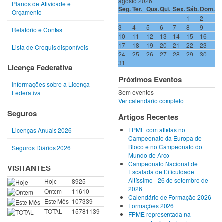
agosto 2026
Planos de Atividade e
Seg.
Ter.
Qua.
Qui.
Sex.
Sáb.
Dom.
Orçamento
1
2
3
4
5
6
7
8
9
Relatório e Contas
10
11
12
13
14
15
16
17
18
19
20
21
22
23
Lista de Croquis disponíveis
24
25
26
27
28
29
30
31
Licença Federativa
Próximos Eventos
Informações sobre a Licença
Sem eventos
Federativa
Ver calendário completo
Seguros
Artigos Recentes
FPME com atletas no
Licenças Anuais 2026
Campeonato da Europa de
Bloco e no Campeonato do
Seguros Diários 2026
Mundo de Arco
Campeonato Nacional de
VISITANTES
Escalada de Dificuldade
Altíssimo - 26 de setembro de
Hoje
8925
2026
Ontem
11610
Calendário de Formação 2026
Este Mês
107339
Formações 2026
TOTAL
15781139
FPME representada na