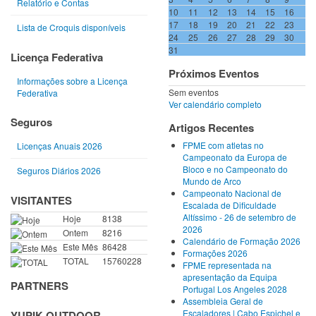
Relatório e Contas
10
11
12
13
14
15
16
17
18
19
20
21
22
23
Lista de Croquis disponíveis
24
25
26
27
28
29
30
31
Licença Federativa
Próximos Eventos
Informações sobre a Licença
Sem eventos
Federativa
Ver calendário completo
Seguros
Artigos Recentes
FPME com atletas no
Licenças Anuais 2026
Campeonato da Europa de
Bloco e no Campeonato do
Seguros Diários 2026
Mundo de Arco
Campeonato Nacional de
VISITANTES
Escalada de Dificuldade
Altíssimo - 26 de setembro de
Hoje
8138
2026
Ontem
8216
Calendário de Formação 2026
Este Mês
86428
Formações 2026
TOTAL
15760228
FPME representada na
apresentação da Equipa
PARTNERS
Portugal Los Angeles 2028
Assembleia Geral de
Escaladores | Cabo Espichel e
YUPIK OUTDOOR