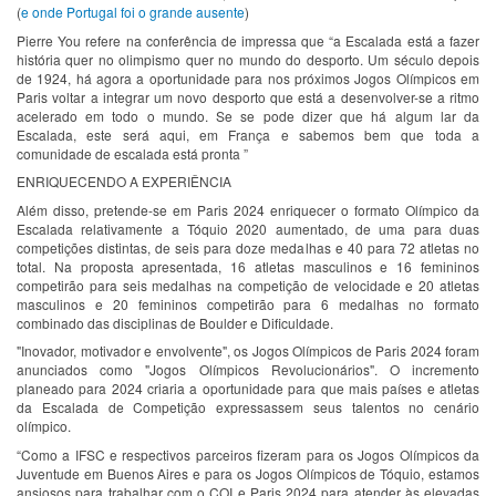
(
e onde Portugal foi o grande ausente
)
Pierre You refere na conferência de impressa que “a Escalada está a fazer
história quer no olimpismo quer no mundo do desporto. Um século depois
de 1924, há agora a oportunidade para nos próximos Jogos Olímpicos em
Paris voltar a integrar um novo desporto que está a desenvolver-se a ritmo
acelerado em todo o mundo. Se se pode dizer que há algum lar da
Escalada, este será aqui, em França e sabemos bem que toda a
comunidade de escalada está pronta ”
ENRIQUECENDO A EXPERIÊNCIA
Além disso, pretende-se em Paris 2024 enriquecer o formato Olímpico da
Escalada relativamente a Tóquio 2020 aumentado, de uma para duas
competições distintas, de seis para doze medalhas e 40 para 72 atletas no
total. Na proposta apresentada, 16 atletas masculinos e 16 femininos
competirão para seis medalhas na competição de velocidade e 20 atletas
masculinos e 20 femininos competirão para 6 medalhas no formato
combinado das disciplinas de Boulder e Dificuldade.
"Inovador, motivador e envolvente", os Jogos Olímpicos de Paris 2024 foram
anunciados como "Jogos Olímpicos Revolucionários". O incremento
planeado para 2024 criaria a oportunidade para que mais países e atletas
da Escalada de Competição expressassem seus talentos no cenário
olímpico.
“Como a IFSC e respectivos parceiros fizeram para os Jogos Olímpicos da
Juventude em Buenos Aires e para os Jogos Olímpicos de Tóquio, estamos
ansiosos para trabalhar com o COI e Paris 2024 para atender às elevadas