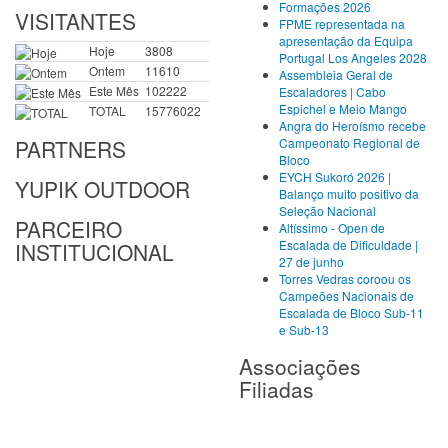
Formações 2026
VISITANTES
FPME representada na
apresentação da Equipa
Hoje
3808
Portugal Los Angeles 2028
Ontem
11610
Assembleia Geral de
Este Mês
102222
Escaladores | Cabo
Espichel e Meio Mango
TOTAL
15776022
Angra do Heroísmo recebe
PARTNERS
Campeonato Regional de
Bloco
EYCH Sukoró 2026 |
YUPIK OUTDOOR
Balanço muito positivo da
Seleção Nacional
PARCEIRO
Altíssimo - Open de
Escalada de Dificuldade |
INSTITUCIONAL
27 de junho
Torres Vedras coroou os
Campeões Nacionais de
Escalada de Bloco Sub-11
e Sub-13
Associações
Filiadas