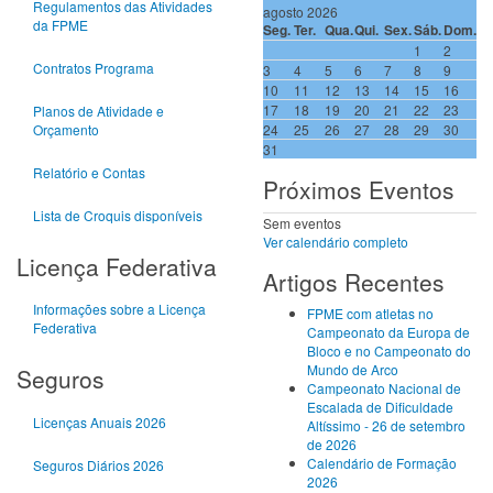
Regulamentos das Atividades
agosto 2026
da FPME
Seg.
Ter.
Qua.
Qui.
Sex.
Sáb.
Dom.
1
2
Contratos Programa
3
4
5
6
7
8
9
10
11
12
13
14
15
16
17
18
19
20
21
22
23
Planos de Atividade e
Orçamento
24
25
26
27
28
29
30
31
Relatório e Contas
Próximos Eventos
Lista de Croquis disponíveis
Sem eventos
Ver calendário completo
Licença Federativa
Artigos Recentes
Informações sobre a Licença
FPME com atletas no
Federativa
Campeonato da Europa de
Bloco e no Campeonato do
Mundo de Arco
Seguros
Campeonato Nacional de
Escalada de Dificuldade
Licenças Anuais 2026
Altíssimo - 26 de setembro
de 2026
Calendário de Formação
Seguros Diários 2026
2026