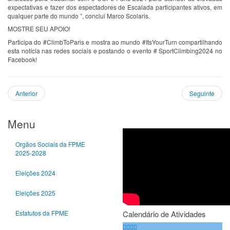
expectativas e fazer dos espectadores de Escalada participantes ativos, em
qualquer parte do mundo ”, conclui Marco Scolaris.
MOSTRE SEU APOIO!
Participa do #ClimbToParis e mostra ao mundo #ItsYourTurn compartilhando
esta notícia nas redes sociais e postando o evento # SportClimbing2024 no
Facebook!
Anterior
Seguinte
Ano
Mês
Próximo
Próximo
anterior
anterior
ano
mês
Menu
Orgãos Sociais da FPME
2025-2028
Eleições 2024
Eleições 2025
Estatutos da FPME
Calendário de Atividades