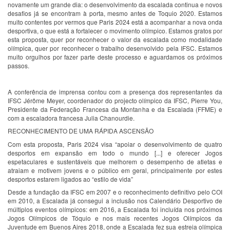
novamente um grande dia: o desenvolvimento da escalada continua e novos
desafios já se encontram à porta, mesmo antes de Toquio 2020. Estamos
muito contentes por vermos que Paris 2024 está a acompanhar a nova onda
desportiva, o que está a fortalecer o movimento olímpico. Estamos gratos por
esta proposta, quer por reconhecer o valor da escalada como modalidade
olímpica, quer por reconhecer o trabalho desenvolvido pela IFSC. Estamos
muito orgulhos por fazer parte deste processo e aguardamos os próximos
passos.
A conferência de imprensa contou com a presença dos representantes da
IFSC Jérôme Meyer, coordenador do projecto olímpico da IFSC, Pierre You,
Presidente da Federação Francesa da Montanha e da Escalada (FFME) e
com a escaladora francesa Julia Chanourdie.
RECONHECIMENTO DE UMA RÁPIDA ASCENSÃO
Com esta proposta, Paris 2024 visa “apoiar o desenvolvimento de quatro
desportos em expansão em todo o mundo [...] e oferecer Jogos
espetaculares e sustentáveis ​​que melhorem o desempenho de atletas e
atraiam e motivem jovens e o público em geral, principalmente por estes
desportos estarem ligados ao “estilo de vida”
Desde a fundação da IFSC em 2007 e o reconhecimento definitivo pelo COI
em 2010, a Escalada já consegui a inclusão nos Calendário Desportivo de
múltiplos eventos olímpicos: em 2016, a Escalada foi incluída nos próximos
Jogos Olímpicos de Tóquio e nos mais recentes Jogos Olímpicos da
Juventude em Buenos Aires 2018, onde a Escalada fez sua estreia olímpica