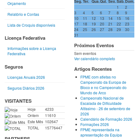
Seg.
Ter.
Qua.
Qui.
Sex.
Sáb.
Dom.
Orçamento
1
2
3
4
5
6
7
8
9
Relatório e Contas
10
11
12
13
14
15
16
17
18
19
20
21
22
23
Lista de Croquis disponíveis
24
25
26
27
28
29
30
31
Licença Federativa
Próximos Eventos
Informações sobre a Licença
Sem eventos
Federativa
Ver calendário completo
Seguros
Artigos Recentes
FPME com atletas no
Licenças Anuais 2026
Campeonato da Europa de
Bloco e no Campeonato do
Seguros Diários 2026
Mundo de Arco
Campeonato Nacional de
VISITANTES
Escalada de Dificuldade
Altíssimo - 26 de setembro de
Hoje
4233
2026
Ontem
11610
Calendário de Formação 2026
Este Mês
102647
Formações 2026
TOTAL
15776447
FPME representada na
apresentação da Equipa
PARTNERS