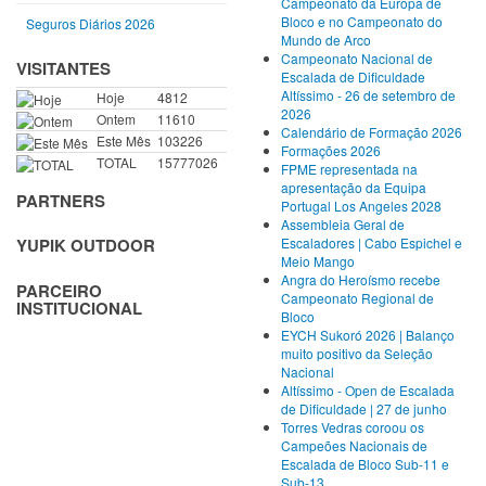
Campeonato da Europa de
Bloco e no Campeonato do
Seguros Diários 2026
Mundo de Arco
Campeonato Nacional de
VISITANTES
Escalada de Dificuldade
Altíssimo - 26 de setembro de
Hoje
4812
2026
Ontem
11610
Calendário de Formação 2026
Este Mês
103226
Formações 2026
TOTAL
15777026
FPME representada na
apresentação da Equipa
PARTNERS
Portugal Los Angeles 2028
Assembleia Geral de
Escaladores | Cabo Espichel e
YUPIK OUTDOOR
Meio Mango
Angra do Heroísmo recebe
PARCEIRO
Campeonato Regional de
INSTITUCIONAL
Bloco
EYCH Sukoró 2026 | Balanço
muito positivo da Seleção
Nacional
Altíssimo - Open de Escalada
de Dificuldade | 27 de junho
Torres Vedras coroou os
Campeões Nacionais de
Escalada de Bloco Sub-11 e
Sub-13