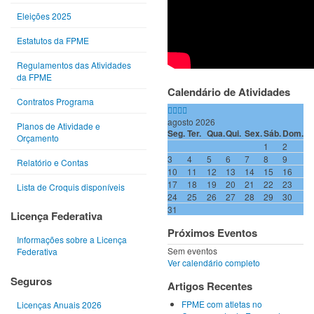
Eleições 2025
Estatutos da FPME
Regulamentos das Atividades
da FPME
Calendário de Atividades
Contratos Programa
agosto 2026
Planos de Atividade e
Seg.
Ter.
Qua.
Qui.
Sex.
Sáb.
Dom.
Orçamento
1
2
3
4
5
6
7
8
9
Relatório e Contas
10
11
12
13
14
15
16
17
18
19
20
21
22
23
Lista de Croquis disponíveis
24
25
26
27
28
29
30
31
Licença Federativa
Próximos Eventos
Informações sobre a Licença
Sem eventos
Federativa
Ver calendário completo
Seguros
Artigos Recentes
FPME com atletas no
Licenças Anuais 2026