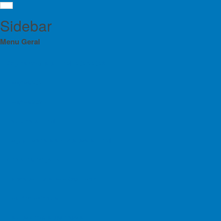
Sidebar
Menu Geral
Orgãos Sociais da FPME 2025-2028
Eleições 2024
Inf
Menu
Eleições 2025
Esc
Orgãos Sociais da FPME 2025-2028
Estatutos da FPME
Eleições 2024
Regulamentos das Atividades da FPME
Escalada
Eleições 2025
Contratos Programa
Estatutos da FPME
Planos de Atividade e Orçamento
Regulamentos das Atividades da FPME
os atletas 
Relatório e Contas
Contratos Programa
realizar n
FPME de Es
Lista de Croquis disponíveis