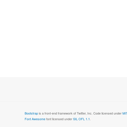
Bootstrap
is a front-end framework of Twitter, Inc. Code licensed under
MIT
Font Awesome
font licensed under
SIL OFL 1.1
.