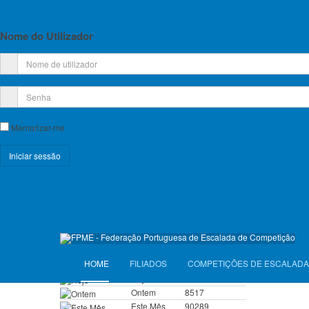
Planos de Atividade e Orçamento
Com os me
A Direção
Relatório e Contas
Nome do Utilizador
Lista de Croquis disponíveis
Licença Federativa
Anterior
Informações sobre a Licença Federativa
Memorizar-me
Seguros
Registe-se!
Licenças Anuais 2026
Esqueceu-se do nome de utilizador?
Esqueceu-se da senha?
Seguros Diários 2026
VISITANTES
HOME
FILIADOS
COMPETIÇÕES DE ESCALADA
Hoje
3484
Ontem
8517
Este Mês
90289