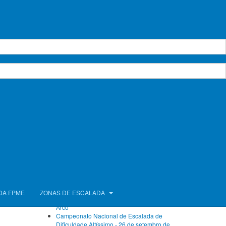
Calendário de Atividades
agosto 2026
Seg.
Ter.
Qua.
Qui.
Sex.
Sáb.
Dom.
1
2
3
4
5
6
7
8
9
10
11
12
13
14
15
16
17
18
19
20
21
22
23
24
25
26
27
28
29
30
31
Próximos Eventos
Sem eventos
Ver calendário completo
Artigos Recentes
FPME com atletas no Campeonato da Europa
DA FPME
ZONAS DE ESCALADA
de Bloco e no Campeonato do Mundo de
Arco
Campeonato Nacional de Escalada de
Dificuldade Altíssimo - 26 de setembro de