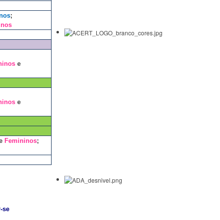
nos
;
inos
ninos
e
ninos
e
e
Femininos
;
r-se