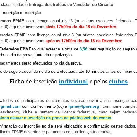
classificados e
Entrega dos troféus de Vencedor do Circuito
 inscri
çã
o e i
nscri
çã
o
erados FPME
com licen
ç
a anual n
í
vel
3
(ou atletas escolares federados
vel 0) e que se inscrevam
at
é
à
s 17h00m do dia 18 de Dezembro;
erados FPME
com licen
ç
a anual n
í
vel
3
(ou atletas escolares federado
vel 0) e que se inscrevam
ap
ó
s as 17h00m do dia 18 de Dezembro;
Federados FPME
ao qual acresce a taxa de
3,5
€
para requisi
çã
o do seguro 
ido no dia da prova, junto da organiza
çã
o.
pagamentos ser
ã
o efectuados no dia da prova.
o do seguro adquirido no dia ser
á
efectuada at
é
10 minutos antes do in
í
cio d
Ficha de inscri
çã
o
individual
e pelos
clubes
s:
Todos os participantes concorrentes dever
ã
o enviar a sua inscri
çã
o par
gmail.com
com conhecimento (cc) a
fpme@fpme.org
, com nome complet
nascimento, clube e n
ú
mero da licen
ç
a federativa, caso sejam federa
inda efetuar a inscrição da prova na página web do evento
.
nfirma
çã
o ou inscri
çã
o no dia ser
á
obrigat
ó
rio a confirma
çã
o destes dados
filiados FPME dever
ã
o ser portadores da sua licen
ç
a federativa.