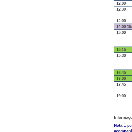
12:00
12:30
14:00
14:00-15
15:00
15:15
15:30
16:45
17:00
17:45
19:00
Informaçõ
Nota:
É
po
acompan