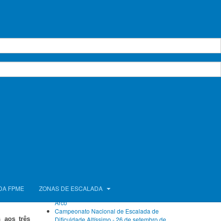
Calendário de Atividades
agosto 2026
Seg.
Ter.
Qua.
Qui.
Sex.
Sáb.
Dom.
1
2
3
4
5
6
7
8
9
10
11
12
13
14
15
16
17
18
19
20
21
22
23
24
25
26
27
28
29
30
e dezembro
31
ica 1,2 de
Próximos Eventos
mo n
í
vel III
Sem eventos
inscri
çõ
es
Ver calendário completo
pme.org
e
a prova na
Artigos Recentes
, normas e
FPME com atletas no Campeonato da Europa
DA FPME
ZONAS DE ESCALADA
de Bloco e no Campeonato do Mundo de
Arco
Campeonato Nacional de Escalada de
 aos tr
ê
s
Dificuldade Altíssimo - 26 de setembro de