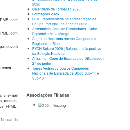
2026
Calendário de Formação 2026
Formações 2026
FPME representada na apresentação da
 FPME com
Equipa Portugal Los Angeles 2028
Assembleia Geral de Escaladores | Cabo
s FPME com
Espichel e Meio Mango
Angra do Heroísmo recebe Campeonato
Regional de Bloco
que dever
á
EYCH Sukoró 2026 | Balanço muito positivo
da Seleção Nacional
Altíssimo - Open de Escalada de Dificuldade |
27 de junho
a prova.
Torres Vedras coroou os Campeões
Nacionais de Escalada de Bloco Sub-11 e
Sub-13
Associações Filiadas
a o e-mail
o, morada,
dos FPME.
.
No dai da