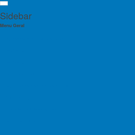
Sidebar
Menu Geral
Orgãos Sociais da FPME 2025-2028
Eleições 2024
4ª
Menu
Eleições 2025
DE
Orgãos Sociais da FPME 2025-2028
Estatutos da FPME
Eleições 2024
Regulamentos das Atividades da FPME
Escalada
Eleições 2025
Contratos Programa
Estatutos da FPME
Planos de Atividade e Orçamento
Regulamentos das Atividades da FPME
Relatório e Contas
Contratos Programa
Lista de Croquis disponíveis