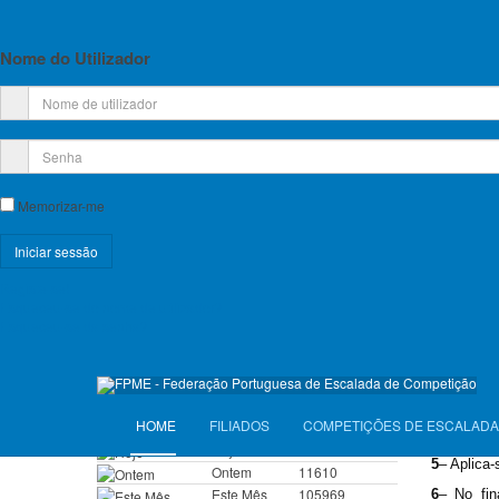
Planos de Atividade e Orçamento
Relatório e Contas
Nome do Utilizador
Lista de Croquis disponíveis
Licença Federativa
Informações sobre a Licença Federativa
1
–
A 4
ª
pr
Memorizar-me
de 2015, 
2
–
O local
Seguros
Soure (
MA
Registe-se!
3
–
A com
Licenças Anuais 2026
Esqueceu-se do nome de utilizador?
FPME ou e
Esqueceu-se da senha?
efectuada
Seguros Diários 2026
confirmad
página w
VISITANTES
4
–
É
da re
HOME
FILIADOS
COMPETIÇÕES DE ESCALADA
hor
á
rios, 
Hoje
7555
5
–
Aplica-
Ontem
11610
Este Mês
105969
6
–
No fin