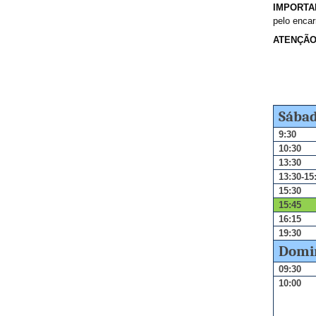
IMPORTA
pelo enca
ATEN
ÇÃ
O
S
á
bad
9:30
10:30
13:30
13:30-15
15:30
15:45
16:15
19:30
Domi
09:30
10:00