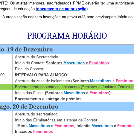
NTE:
Os atletas menores, n
ã
o federados FPME dever
ã
o ter uma autoriza
çã
rregado de educa
çã
o (
documento de autoriza
çã
o
).
:
A organiza
çã
o aceitar
á
inscri
çõ
es na prova at
é
à
hora prevista
para in
í
cio do
PROGRAMA HOR
Á
RIO
o, 19 de Dezembro
Abertura do Secretariado
In
í
cio do Contest
Seniores
Masculinos
e
Femininos
Final do Contest
:00
INTERVALO PARA ALMO
Ç
O
Abertura da zona de isolamento (
Seniores
Masculinos
e
Feminino
Encerramento da zona de isolamento (Seniores e Juniores Feminino
In
í
cio das Finais
(Seniores
Masculinos
e
Femininos
)
Encerramento e entrega de pr
é
mios
ngo, 20 de Dezembro
Abertura do secretariado
In
í
cio das Eliminat
ó
rias em sistema de Contest
-
Minis
Masculinos
e
Femininos
;
Infantis
Masculinos
e
Feminin
Iniciados
Femininos