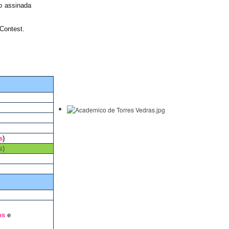
o assinada
 Contest.
s
)
s)
os
e