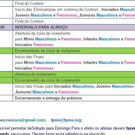
Final do Contest
In
í
cio das Eliminat
ó
rias em sistema de Contest -
Iniciados
Masculi
Juvenis
Masculinos
e
Femininos
; Juniores
Masculinos
e
Femin
Final do Contest
:00
INTERVALO PARA ALMO
Ç
O
Abertura da zona de isolamento
para
Minis
Masculinos
e
Femininos
;
Infantis
Masculinos
e
Femi
Iniciados
Femininos
Encerramento da zona de isolamento
In
í
cio das Finais
para
Minis
Masculinos
e
Femininos
;
Infantis
Masculinos
e
Femi
Iniciados
Femininos
Abertura do Isolamento
Encerramento da zona de isolamento
In
í
cio das Finais para
Iniciados
Masculinos
; Juvenis
Masculinos
Juniores
Masculinos
e
Femininos
Encerramento e entrega de pr
é
mios
es:
nesoure@gmail.com
;
fpme@fpme.org
;
ss
í
vel pernoitar de
S
á
bado para Domingo.
Para o efeito os atletas devem
faze
har
d
e saco-cama. Devem fazer essa refer
ê
ncia na inscri
çã
o.