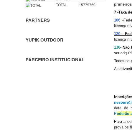
primeiros
TOTAL
15779769
7
-
Taxa de
PARTNERS
10
€
-
Fed
licen
ç
a n
í
12
€
-
Fed
YUPIK OUTDOOR
licen
ç
a n
í
13
€
-
N
ã
o 
ser adquir
PARCEIRO INSTITUCIONAL
Todos os 
A activa
çã
Inscri
çõ
e
nesoure@
data de 
P
oderão a
Para a co
prova os 