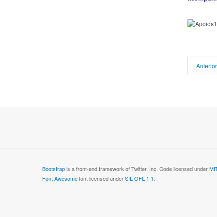
Anterior
Bootstrap
is a front-end framework of Twitter, Inc. Code licensed under
MIT
Font Awesome
font licensed under
SIL OFL 1.1
.