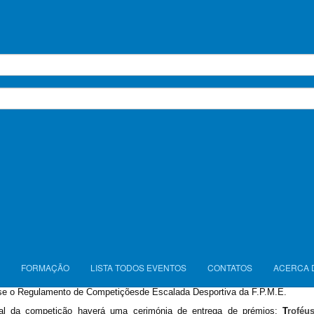
Equipadores:
Filipe Cardinal & Bruno Gaspar
Resumo do Regulamento Geral
ova do Circuito FPME de Escalada de Bloco, realiza-se nos dias 19 E 20 d
em Soure.
 da competi
çã
o ser
á
o
Pavilh
ã
o da Encosta do Sol,
junto
à
Escola B
á
s
PA
).
peti
çã
o
é
aberta a todos os interessados possuidores de um seguro (m
í
ni
quivalente) e de acordo com o descrito nas taxas de inscri
çã
o, sendo as 
s para o e-mail
nesoure@gmail.com
,
com conhecimento a (cc)
fpme@f
as no secretariado, no dia da prova.
P
oderão ainda efetuar a inscrição d
eb do evento
.
sponsabilidade de cada escalador informar-se de todos os procedimentos
FORMAÇÃO
LISTA TODOS EVENTOS
CONTATOS
ACERCA 
antes ou durante a sua confirma
çã
o, no local das provas.
se o Regulamento de Competi
çõ
es
de Escalada Desportiva da F.P.M.E.
al da competi
çã
o haver
á
uma cerim
ó
nia de entrega de pr
é
mios:
T
rof
é
us