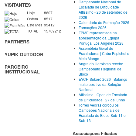
Campeonato Nacional de
VISITANTES
Escalada de Dificuldade
Altíssimo - 26 de setembro de
Hoje
8607
2026
Ontem
8517
Calendário de Formação 2026
Este Mês
95412
Formações 2026
TOTAL
15769212
FPME representada na
apresentação da Equipa
PARTNERS
Portugal Los Angeles 2028
Assembleia Geral de
Escaladores | Cabo Espichel e
YUPIK OUTDOOR
Meio Mango
Angra do Heroísmo recebe
PARCEIRO
Campeonato Regional de
INSTITUCIONAL
Bloco
EYCH Sukoró 2026 | Balanço
muito positivo da Seleção
Nacional
Altíssimo - Open de Escalada
de Dificuldade | 27 de junho
Torres Vedras coroou os
Campeões Nacionais de
Escalada de Bloco Sub-11 e
Sub-13
Associações Filiadas