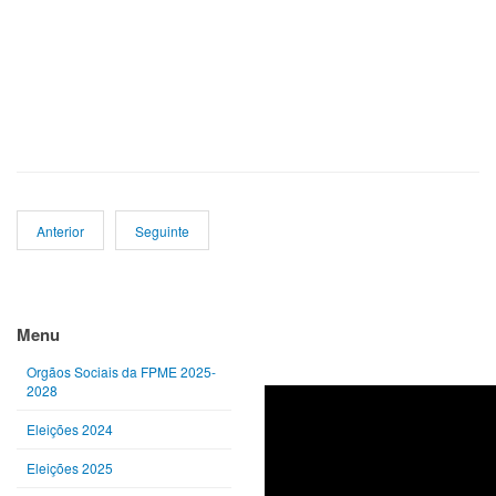
Anterior
Seguinte
Ano
Mês
Próximo
Próximo
anterior
anterior
ano
mês
Menu
Orgãos Sociais da FPME 2025-
2028
Eleições 2024
Eleições 2025