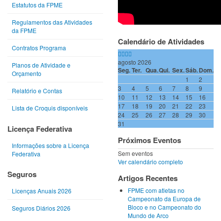
Estatutos da FPME
Regulamentos das Atividades
da FPME
Calendário de Atividades
Contratos Programa
agosto 2026
Planos de Atividade e
Seg.
Ter.
Qua.
Qui.
Sex.
Sáb.
Dom.
Orçamento
1
2
3
4
5
6
7
8
9
Relatório e Contas
10
11
12
13
14
15
16
17
18
19
20
21
22
23
Lista de Croquis disponíveis
24
25
26
27
28
29
30
31
Licença Federativa
Próximos Eventos
Informações sobre a Licença
Sem eventos
Federativa
Ver calendário completo
Seguros
Artigos Recentes
FPME com atletas no
Licenças Anuais 2026
Campeonato da Europa de
Bloco e no Campeonato do
Seguros Diários 2026
Mundo de Arco