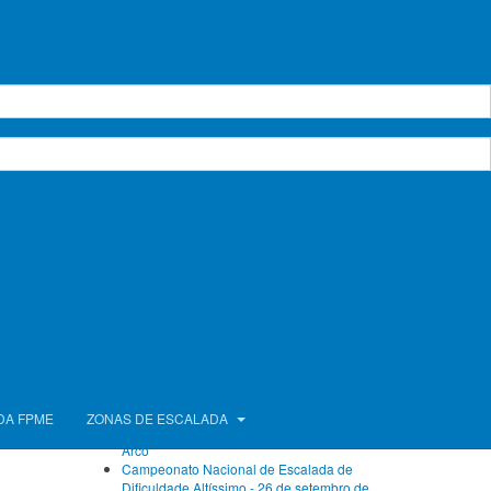
o acesso à
Calendário de Atividades
o assinado
dições para
var a cabo
agosto 2026
 de âmbito
Seg.
Ter.
Qua.
Qui.
Sex.
Sáb.
Dom.
1
2
vimento da
3
4
5
6
7
8
9
10
11
12
13
14
15
16
ntarem-se a
17
18
19
20
21
22
23
24
25
26
27
28
29
30
31
Próximos Eventos
Sem eventos
Ver calendário completo
Artigos Recentes
FPME com atletas no Campeonato da Europa
DA FPME
ZONAS DE ESCALADA
de Bloco e no Campeonato do Mundo de
Arco
Campeonato Nacional de Escalada de
Dificuldade Altíssimo - 26 de setembro de