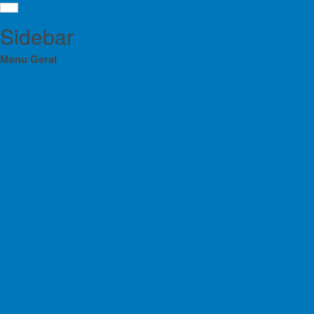
Sidebar
Menu Geral
Orgãos Sociais da FPME 2025-2028
Eleições 2024
FPM
Menu
Eleições 2025
Orgãos Sociais da FPME 2025-2028
Estatutos da FPME
Notícias
Eleições 2024
Regulamentos das Atividades da FPME
Eleições 2025
Contratos Programa
Estatutos da FPME
Planos de Atividade e Orçamento
Resort
.
A C
Regulamentos das Atividades da FPME
poderá, a
Relatório e Contas
região de 
Contratos Programa
A parede 
Lista de Croquis disponíveis