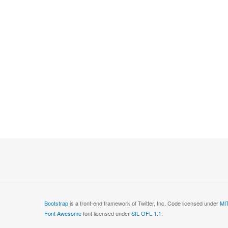
Bootstrap
is a front-end framework of Twitter, Inc. Code licensed under
MIT
Font Awesome
font licensed under
SIL OFL 1.1
.