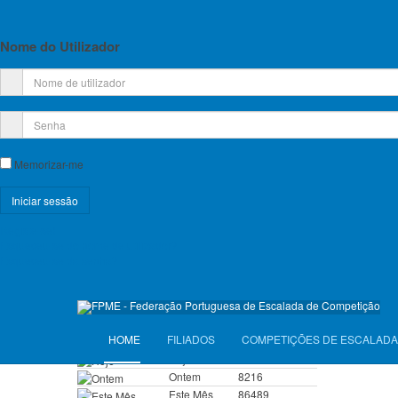
velocidade
Planos de Atividade e Orçamento
infraestru
Relatório e Contas
entre as d
Nome do Utilizador
a prática
Lista de Croquis disponíveis
ações de 
nacional 
modalidad
Licença Federativa
Sábado, di
nós nesta 
Informações sobre a Licença Federativa
Memorizar-me
Seguros
Anterior
Registe-se!
Licenças Anuais 2026
Esqueceu-se do nome de utilizador?
Esqueceu-se da senha?
Seguros Diários 2026
VISITANTES
HOME
FILIADOS
COMPETIÇÕES DE ESCALADA
Hoje
8199
Ontem
8216
Este Mês
86489