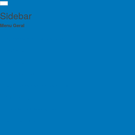
Sidebar
Menu Geral
Orgãos Sociais da FPME 2025-2028
Eleições 2024
IF
Menu
Eleições 2025
GR
Orgãos Sociais da FPME 2025-2028
Estatutos da FPME
Eleições 2024
Regulamentos das Atividades da FPME
Competiçõ
Eleições 2025
Contratos Programa
Estatutos da FPME
Planos de Atividade e Orçamento
Regulamentos das Atividades da FPME
Relatório e Contas
Contratos Programa
Lista de Croquis disponíveis