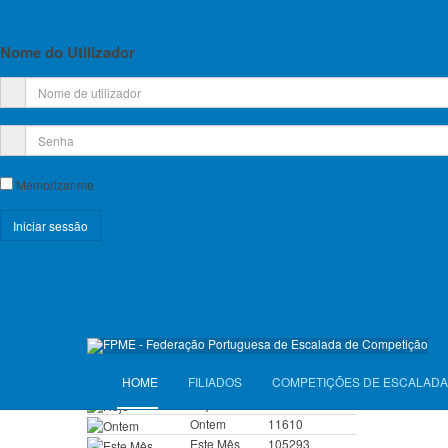
Planos de Atividade e Orçamento
Relatório e Contas
Nome do Utilizador
Lista de Croquis disponíveis
Licença Federativa
Informações sobre a Licença Federativa
Memorizar-me
Seguros
Registe-se!
Licenças Anuais 2026
Esqueceu-se do nome de utilizador?
Esqueceu-se da senha?
Seguros Diários 2026
VISITANTES
HOME
FILIADOS
COMPETIÇÕES DE ESCALADA
Hoje
6879
Ontem
11610
Este Mês
105293