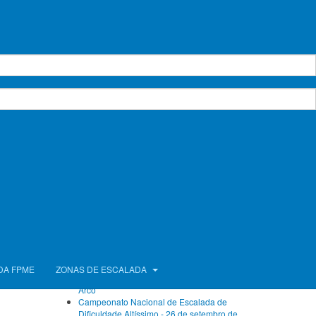
Calendário de Atividades
agosto 2026
Seg.
Ter.
Qua.
Qui.
Sex.
Sáb.
Dom.
1
2
3
4
5
6
7
8
9
10
11
12
13
14
15
16
17
18
19
20
21
22
23
24
25
26
27
28
29
30
31
Próximos Eventos
Sem eventos
Ver calendário completo
Artigos Recentes
FPME com atletas no Campeonato da Europa
DA FPME
ZONAS DE ESCALADA
de Bloco e no Campeonato do Mundo de
Arco
Campeonato Nacional de Escalada de
Dificuldade Altíssimo - 26 de setembro de