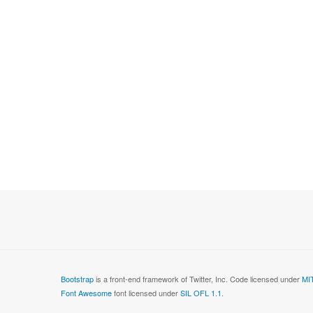
Bootstrap
is a front-end framework of Twitter, Inc. Code licensed under
MIT
Font Awesome
font licensed under
SIL OFL 1.1
.