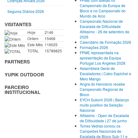
FPME com atletas no
Licenças Anuais 2026
Campeonato da Europa de
Bloco e no Campeonato do
Seguros Diários 2026
Mundo de Arco
Campeonato Nacional de
VISITANTES
Escalada de Dificuldade
Altíssimo - 26 de setembro de
Hoje
2146
2026
Ontem
15466
Calendário de Formação 2026
Este Mês
116025
Formações 2026
TOTAL
15789825
FPME representada na
apresentação da Equipa
PARTNERS
Portugal Los Angeles 2028
Assembleia Geral de
Escaladores | Cabo Espichel e
YUPIK OUTDOOR
Meio Mango
Angra do Heroísmo recebe
PARCEIRO
Campeonato Regional de
INSTITUCIONAL
Bloco
EYCH Sukoró 2026 | Balanço
muito positivo da Seleção
Nacional
Altíssimo - Open de Escalada
de Dificuldade | 27 de junho
Torres Vedras coroou os
Campeões Nacionais de
Escalada de Bloco Sub-11 e