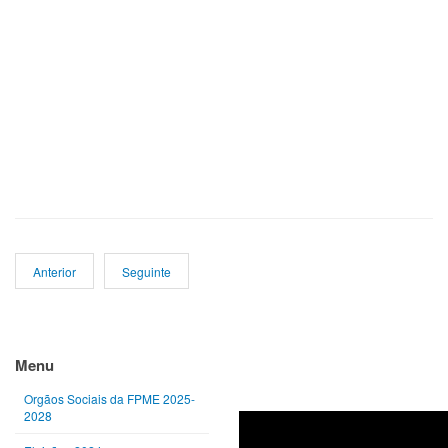
Anterior
Seguinte
Ano
Mês
Próximo
Próximo
anterior
anterior
ano
mês
Menu
Orgãos Sociais da FPME 2025-
2028