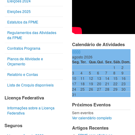
Eleições 2024
Eleições 2025
Estatutos da FPME
Regulamentos das Atividades
da FPME
Calendário de Atividades
Contratos Programa
agosto 2026
Planos de Atividade e
Seg.
Ter.
Qua.
Qui.
Sex.
Sáb.
Dom.
Orçamento
1
2
3
4
5
6
7
8
9
Relatório e Contas
10
11
12
13
14
15
16
17
18
19
20
21
22
23
Lista de Croquis disponíveis
24
25
26
27
28
29
30
31
Licença Federativa
Próximos Eventos
Informações sobre a Licença
Sem eventos
Federativa
Ver calendário completo
Seguros
Artigos Recentes