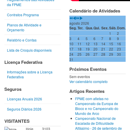
da FPME
Calendário de Atividades
Contratos Programa
agosto 2026
Planos de Atividade e
Seg.
Ter.
Qua.
Qui.
Sex.
Sáb.
Dom.
Orçamento
1
2
3
4
5
6
7
8
9
Relatório e Contas
10
11
12
13
14
15
16
17
18
19
20
21
22
23
Lista de Croquis disponíveis
24
25
26
27
28
29
30
31
Licença Federativa
Próximos Eventos
Informações sobre a Licença
Sem eventos
Federativa
Ver calendário completo
Seguros
Artigos Recentes
FPME com atletas no
Licenças Anuais 2026
Campeonato da Europa de
Bloco e no Campeonato do
Seguros Diários 2026
Mundo de Arco
Campeonato Nacional de
VISITANTES
Escalada de Dificuldade
Altíssimo - 26 de setembro de
Hoje
3103