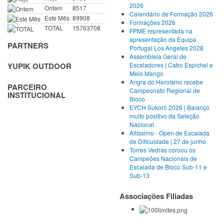
2026
Ontem
8517
Calendário de Formação 2026
Este Mês
89908
Formações 2026
TOTAL
15763708
FPME representada na
apresentação da Equipa
PARTNERS
Portugal Los Angeles 2028
Assembleia Geral de
Escaladores | Cabo Espichel e
YUPIK OUTDOOR
Meio Mango
Angra do Heroísmo recebe
PARCEIRO
Campeonato Regional de
INSTITUCIONAL
Bloco
EYCH Sukoró 2026 | Balanço
muito positivo da Seleção
Nacional
Altíssimo - Open de Escalada
de Dificuldade | 27 de junho
Torres Vedras coroou os
Campeões Nacionais de
Escalada de Bloco Sub-11 e
Sub-13
Associações Filiadas