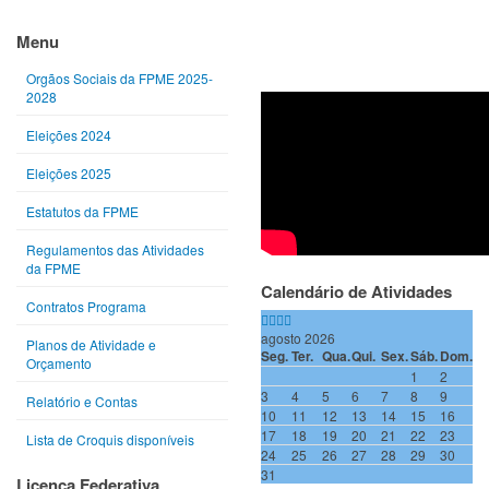
Ano
Mês
Próximo
Próximo
anterior
anterior
ano
mês
Menu
Orgãos Sociais da FPME 2025-
2028
Eleições 2024
Eleições 2025
Estatutos da FPME
Regulamentos das Atividades
da FPME
Calendário de Atividades
Contratos Programa
agosto 2026
Planos de Atividade e
Seg.
Ter.
Qua.
Qui.
Sex.
Sáb.
Dom.
Orçamento
1
2
3
4
5
6
7
8
9
Relatório e Contas
10
11
12
13
14
15
16
17
18
19
20
21
22
23
Lista de Croquis disponíveis
24
25
26
27
28
29
30
31
Licença Federativa