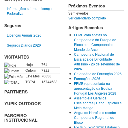
Próximos Eventos
Informações sobre a Licença
Sem eventos
Federativa
Ver calendário completo
Seguros
Artigos Recentes
FPME com atletas no
Licenças Anuais 2026
Campeonato da Europa de
Bloco e no Campeonato do
Seguros Diários 2026
Mundo de Arco
Campeonato Nacional de
VISITANTES
Escalada de Dificuldade
Altíssimo - 26 de setembro de
Hoje
764
2026
Ontem
7822
Calendário de Formação 2026
Este Mês
70838
Formações 2026
TOTAL
15744638
FPME representada na
apresentação da Equipa
PARTNERS
Portugal Los Angeles 2028
Assembleia Geral de
Escaladores | Cabo Espichel e
YUPIK OUTDOOR
Meio Mango
Angra do Heroísmo recebe
PARCEIRO
Campeonato Regional de
INSTITUCIONAL
Bloco
EYCH Sukoró 2026 | Balanço