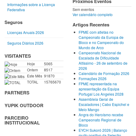
Próximos Eventos
Informações sobre a Licença
Sem eventos
Federativa
Ver calendário completo
Seguros
Artigos Recentes
FPME com atletas no
Licenças Anuais 2026
Campeonato da Europa de
Bloco e no Campeonato do
Seguros Diários 2026
Mundo de Arco
Campeonato Nacional de
VISITANTES
Escalada de Dificuldade
Altíssimo - 26 de setembro de
Hoje
5065
2026
Ontem
8517
Calendário de Formação 2026
Este Mês
91870
Formações 2026
TOTAL
15765670
FPME representada na
apresentação da Equipa
PARTNERS
Portugal Los Angeles 2028
Assembleia Geral de
Escaladores | Cabo Espichel e
YUPIK OUTDOOR
Meio Mango
Angra do Heroísmo recebe
PARCEIRO
Campeonato Regional de
INSTITUCIONAL
Bloco
EYCH Sukoró 2026 | Balanço
muito positivo da Seleção