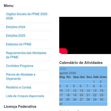
anterior
anterior
ano
mês
Menu
Orgãos Sociais da FPME 2025-
2028
Eleições 2024
Eleições 2025
Estatutos da FPME
Regulamentos das Atividades
da FPME
Calendário de Atividades
Contratos Programa
agosto 2026
Planos de Atividade e
Seg.
Ter.
Qua.
Qui.
Sex.
Sáb.
Dom.
Orçamento
1
2
3
4
5
6
7
8
9
Relatório e Contas
10
11
12
13
14
15
16
17
18
19
20
21
22
23
Lista de Croquis disponíveis
24
25
26
27
28
29
30
31
Licença Federativa