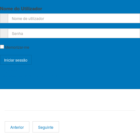
Local: Soure, na Escola Básica 1,2 de Soure, pelas 09:30h
Nome do Utilizador
Convocatória AG 46ª
Memorizar-me
Registe-se!
Esqueceu-se do nome de utilizador?
Esqueceu-se da senha?
Anterior
Seguinte