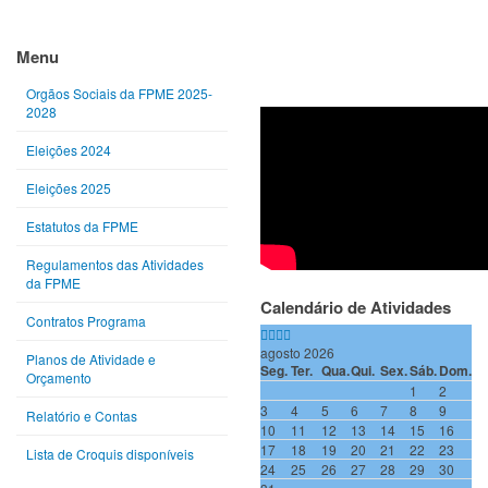
Ano
Mês
Próximo
Próximo
anterior
anterior
ano
mês
Menu
Orgãos Sociais da FPME 2025-
2028
Eleições 2024
Eleições 2025
Estatutos da FPME
Regulamentos das Atividades
da FPME
Calendário de Atividades
Contratos Programa
agosto 2026
Planos de Atividade e
Seg.
Ter.
Qua.
Qui.
Sex.
Sáb.
Dom.
Orçamento
1
2
3
4
5
6
7
8
9
Relatório e Contas
10
11
12
13
14
15
16
17
18
19
20
21
22
23
Lista de Croquis disponíveis
24
25
26
27
28
29
30