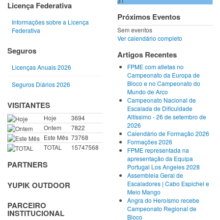
31
Licença Federativa
Próximos Eventos
Informações sobre a Licença
Sem eventos
Federativa
Ver calendário completo
Seguros
Artigos Recentes
FPME com atletas no
Licenças Anuais 2026
Campeonato da Europa de
Bloco e no Campeonato do
Seguros Diários 2026
Mundo de Arco
Campeonato Nacional de
VISITANTES
Escalada de Dificuldade
Altíssimo - 26 de setembro de
Hoje
3694
2026
Ontem
7822
Calendário de Formação 2026
Este Mês
73768
Formações 2026
TOTAL
15747568
FPME representada na
apresentação da Equipa
PARTNERS
Portugal Los Angeles 2028
Assembleia Geral de
Escaladores | Cabo Espichel e
YUPIK OUTDOOR
Meio Mango
Angra do Heroísmo recebe
PARCEIRO
Campeonato Regional de
INSTITUCIONAL
Bloco