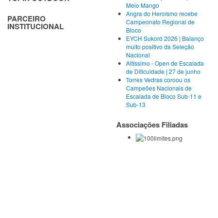
Meio Mango
Angra do Heroísmo recebe
PARCEIRO
Campeonato Regional de
INSTITUCIONAL
Bloco
EYCH Sukoró 2026 | Balanço
muito positivo da Seleção
Nacional
Altíssimo - Open de Escalada
de Dificuldade | 27 de junho
Torres Vedras coroou os
Campeões Nacionais de
Escalada de Bloco Sub-11 e
Sub-13
Associações Filiadas