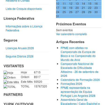
Relatório e Contas
10
11
12
13
14
15
16
17
18
19
20
21
22
23
Lista de Croquis disponíveis
24
25
26
27
28
29
30
31
Licença Federativa
Próximos Eventos
Informações sobre a Licença
Sem eventos
Federativa
Ver calendário completo
Seguros
Artigos Recentes
FPME com atletas no
Licenças Anuais 2026
Campeonato da Europa de
Bloco e no Campeonato do
Seguros Diários 2026
Mundo de Arco
Campeonato Nacional de
VISITANTES
Escalada de Dificuldade
Altíssimo - 26 de setembro de
Hoje
6715
2026
Ontem
8517
Calendário de Formação 2026
Este Mês
93520
Formações 2026
TOTAL
15767320
FPME representada na
apresentação da Equipa
PARTNERS
Portugal Los Angeles 2028
Assembleia Geral de
Escaladores | Cabo Espichel e
YUPIK OUTDOOR