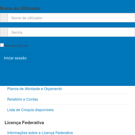
Nome do Utilizador
Menu
Orgãos Sociais da FPME 2025-2028
Eleições 2024
Memorizar-me
Eleições 2025
Estatutos da FPME
Regulamentos das Atividades da FPME
Registe-se!
Esqueceu-se do nome de utilizador?
Esqueceu-se da senha?
Contratos Programa
Planos de Atividade e Orçamento
Relatório e Contas
Lista de Croquis disponíveis
Licença Federativa
Informações sobre a Licença Federativa