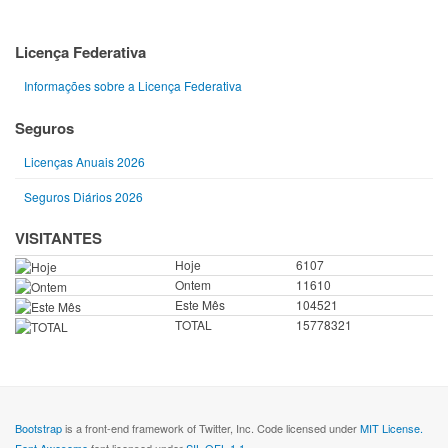
Licença Federativa
Informações sobre a Licença Federativa
Seguros
Licenças Anuais 2026
Seguros Diários 2026
VISITANTES
Hoje
6107
Ontem
11610
Este Mês
104521
TOTAL
15778321
Bootstrap
is a front-end framework of Twitter, Inc. Code licensed under
MIT License.
Font Awesome
font licensed under
SIL OFL 1.1
.