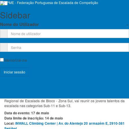
Sidebar
×
Nome do Utilizador
Escalada De Competição
Memorizar-me
Emp
Registe-se!
Esqueceu-se do nome de utilizador?
2ª Prova da Taça Regional de Escalada de Bloco - Zona Sul
Esqueceu-se da senha?
O Calendário Regional de Escalada volta ao Sul! A 2ª Prova da Taça
Regional de Escalada de Bloco - Zona Sul, vai reunir os jovens talentos da
escalada nas categorias Sub-11 e Sub-13.
Data do evento: 17 de maio
Data limite de inscrição: 14 de maio
Local:
INWALL Climbing Center | Av. do Alentejo 20 armazém E, 2910-381
Setúbal