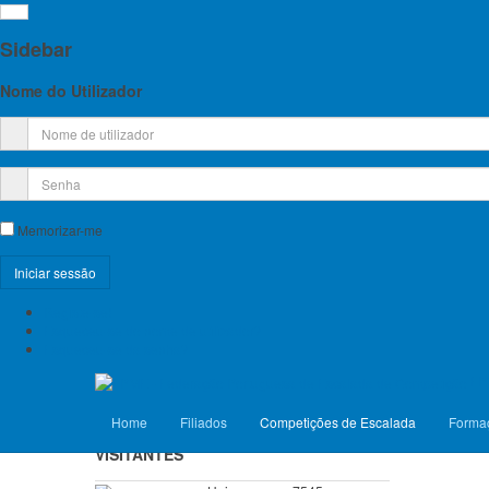
Sidebar
Nome do Utilizador
Detalhes
Licença Federativa
Memorizar-me
Esc
Informações sobre a Licença Federativa
Registe-se!
Seguros
Esqueceu-se do nome de utilizador?
Esqueceu-se da senha?
Licenças Anuais 2026
FP
Seguros Diários 2026
Home
Filiados
Competições de Escalada
Forma
VISITANTES