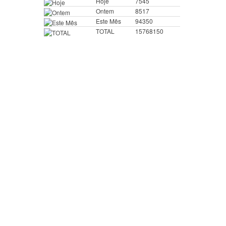
Hoje
7545
Ontem
8517
Este Mês
94350
TOTAL
15768150