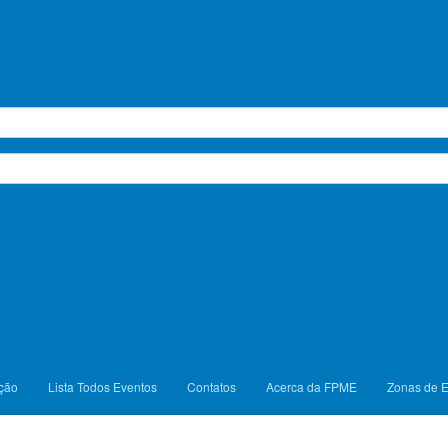
alada de Competição
ME - Federação Portuguesa de Escalada de Competição
ção
Lista Todos Eventos
Contatos
Acerca da FPME
Zonas de 