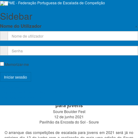
Sidebar
×
Nome do Utilizador
Escalada De Competição
Memorizar-me
Emp
Registe-se!
Esqueceu-se do nome de utilizador?
Esqueceu-se da senha?
1ª Prova do Circuito FPME de Escalada de Bloco 2021
para jovens
Soure Boulder Fest
12 de junho 2021
Pavilhão da Encosta do Sol - Soure
O arranque das competições de escalada para jovens em 2021 será já no
próximo dia 12 de junho com a realização de mais uma edição do Soure