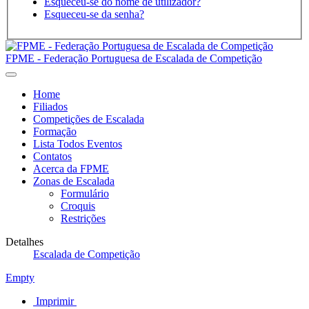
Esqueceu-se do nome de utilizador?
Esqueceu-se da senha?
FPME - Federação Portuguesa de Escalada de Competição
Home
Filiados
Competições de Escalada
Formação
Lista Todos Eventos
Contatos
Acerca da FPME
Zonas de Escalada
Formulário
Croquis
Restrições
Detalhes
Escalada de Competição
Empty
Imprimir