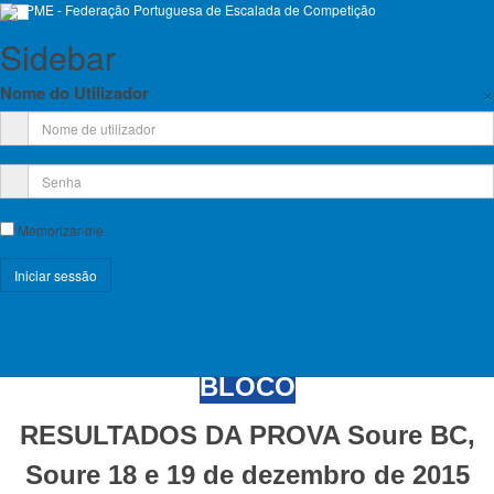
Sidebar
×
Nome do Utilizador
Escalada De Competição
Memorizar-me
Emp
Registe-se!
Esqueceu-se do nome de utilizador?
CIRCUITO FPME DE ESCALADA DE
Esqueceu-se da senha?
BLOCO
RESULTADOS DA PROVA Soure BC,
Soure 18 e 19 de dezembro de
2015