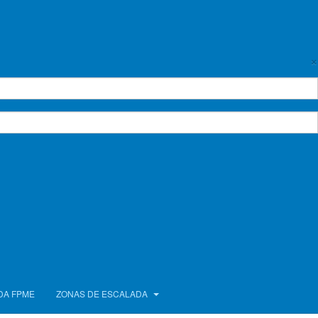
×
Empty
2015
|
2016
|
2017
|
DA FPME
ZONAS DE ESCALADA
AS 2018