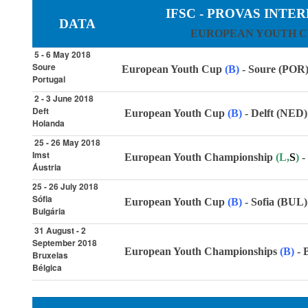
IFSC - PROVAS INTE
DATA
EUROPEAN YOUTH C
5 - 6 May 2018
Soure
European Youth Cup
(B)
- Soure (POR)
Portugal
2 - 3 June 2018
Deft
European Youth Cup
(B)
- Delft (NED)
Holanda
25 - 26 May 2018
Imst
European Youth Championship
(L,
S
)
-
Áustria
25 - 26 July 2018
Sófia
European Youth Cup
(B)
- Sofia (BUL)
Bulgária
31 August - 2
September 2018
European Youth Championships
(B)
- 
Bruxelas
Bélgica