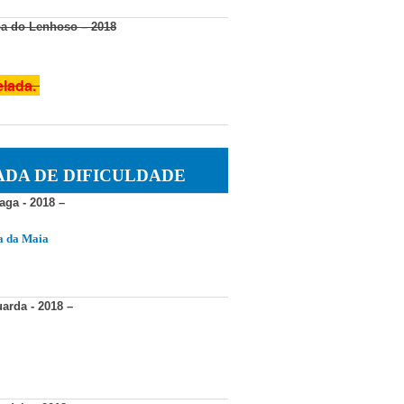
a do Lenhoso
– 2018
elada.
ADA DE DIFICULDADE
aga - 2018
–
a da Maia
arda - 2018
–