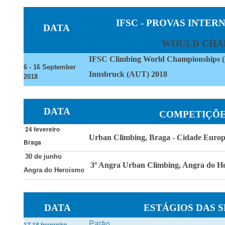
IFSC - PROVAS
INTERN
DATA
WOULD CHA
IFSC Climbing World Championships (
6 - 16 September
Innsbruck (AUT) 2018
2018
DATA
COMPETIÇÕE
24 fevereiro
Urban Climbing, Braga - Cidade Europ
Braga
30 de junho
3º Angra Urban Climbing, Angra do He
Angra do Heroismo
DATA
ESTÁGIOS DAS 
Paião
17,18 fevereiro