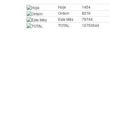
Hoje
1454
Ontem
8216
Este Mês
79744
TOTAL
15753544