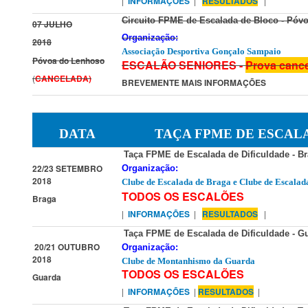
|
INFORMAÇÕES
|
RESULTADOS
|
Circuito FPME de Escalada de Bloco -
Póvo
07 JULHO
Organização:
2018
Associação Desportiva Gonçalo Sampaio
Póvoa do Lenhoso
ESCALÃO SENIORES -
Prova canc
(
CANCELADA)
BREVEMENTE MAIS INFORMAÇÕES
DATA
TAÇA FPME DE ESCAL
Taça FPME de Escalada de Dificuldade - Br
22/23 SETEMBRO
Organização:
2018
Clube de Escalada de Braga
e
Clube de Escalad
TODOS OS ESCALÕES
Braga
|
INFORMAÇÕES
|
RESULTADOS
|
Taça FPME de Escalada de Dificuldade - Gu
20/21 OUTUBRO
Organização:
2018
Clube de Montanhismo da Guarda
TODOS OS ESCALÕES
Guarda
|
I
NFORMAÇÕES
|
RESULTADOS
|