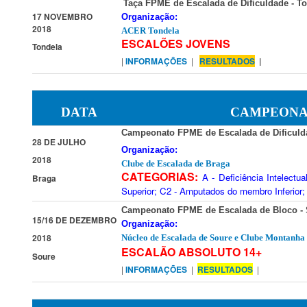
Taça FPME de Escalada de Dificuldade - To
17 NOVEMBRO
Organização:
2018
ACER Tondela
ESCALÕES JOVENS
Tondela
|
I
NFORMAÇÕES
|
RESULTADOS
|
DATA
CAMPEONA
Campeonato FPME de Escalada de Dificulda
28 DE JULHO
Organização:
2018
Clube de Escalada de Braga
CATEGORIAS:
A - Deficiência Intelect
Braga
Superior; C2 - Amputados do membro Inferior; 
Campeonato FPME de Escalada de Bloco - 
15/16 DE DEZEMBRO
Organização:
2018
Núcleo de Escalada de Soure
e
Clube Montanha 
ESCALÃO ABSOLUTO 14+
Soure
|
I
NFORMAÇÕES
|
RESULTADOS
|