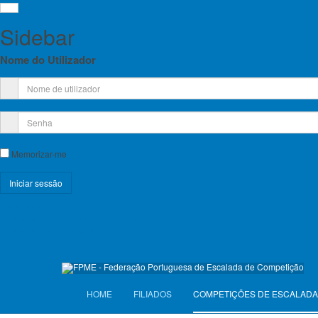
Sidebar
Nome do Utilizador
Licença Federativa
Escalada
Memorizar-me
Informações sobre a Licença Federativa
Registe-se!
Seguros
Esqueceu-se do nome de utilizador?
Esqueceu-se da senha?
Licenças Anuais 2026
Seguros Diários 2026
HOME
FILIADOS
COMPETIÇÕES DE ESCALADA
VISITANTES