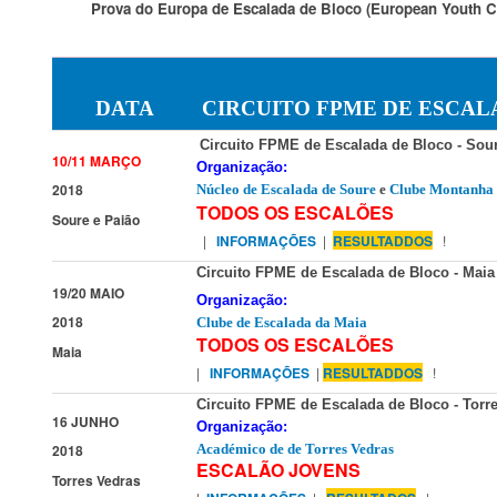
Prova do Europa de Escalada de Bloco (European Youth Cu
DATA
CIRCUITO FPME DE ESCAL
Circuito FPME de Escalada de Bloco - Sour
10/11 MARÇO
Organização:
2018
Núcleo de Escalada de Soure
e
Clube Montanha 
TODOS OS ESCALÕES
Soure e Paião
|
INFORMAÇÕES
|
RESULTADDOS
!
Circuito FPME de Escalada de Bloco - Maia
19/20 MAIO
Organização:
2018
Clube de Escalada da Maia
TODOS OS ESCALÕES
Maia
|
INFORMAÇÕES
|
RESULTADDOS
!
Circuito FPME de Escalada de Bloco - Torr
16 JUNHO
Organização:
Académico de de Torres Vedras
2018
ESCALÃO JOVENS
Torres Vedras