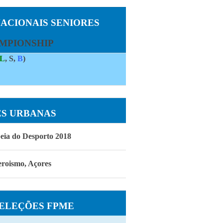
ACIONAIS
SENIORES
MPIONSHIP
L
, S,
B
)
S URBANAS
eia do Desporto 2018
roismo, Açores
SELEÇÕES FPME