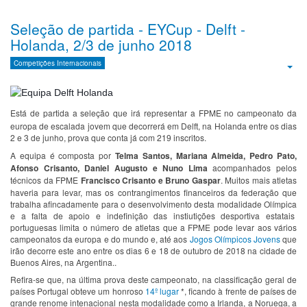
Seleção de partida - EYCup - Delft -
Holanda, 2/3 de junho 2018
Competições Internacionais
Emp
Está de partida a seleção que irá representar a FPME no campeonato da
europa de escalada jovem que decorrerá em Delft, na Holanda entre os dias
2 e 3 de junho, prova que conta já com 219 inscritos.
A equipa é composta por
Telma Santos, Mariana Almeida, Pedro Pato,
Afonso Crisanto, Daniel Augusto e Nuno Lima
acompanhados pelos
técnicos da FPME
Francisco Crisanto e Bruno Gaspar
. Muitos mais atletas
haveria para levar, mas os contrangimentos financeiros da federação que
trabalha afincadamente para o desenvolvimento desta modalidade Olímpica
e a falta de apoio e indefinição das instiutições desportiva estatais
portuguesas limita o número de atletas que a FPME pode levar aos vários
campeonatos da europa e do mundo e, até aos
Jogos Olímpicos Jovens
que
irão decorre este ano entre os dias 6 e 18 de outubro de 2018 na cidade de
Buenos Aires, na Argentina..
Refira-se que, na última prova deste campeonato, na classificação geral de
países Portugal obteve um honroso
14º lugar
*, ficando à frente de países de
grande renome intenacional nesta modalidade como a Irlanda, a Noruega, a