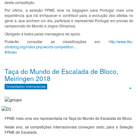
desta competição.
Por último, a seleção FPME leva na bagagem para Portugal mais uma
experiência que irá enriquecer e contribuir para a evolução dos atletas no
geral e, que sonhem um dia, participar e representar Portugal em provas do
campeonato do Mundo e Jogos Olímpicos.
Obrigado a todos pelas mensagens de apoio.
Poderão consultar as classificações em:
http://www.ifsc-
climbing.org/index.php/world-competition…
#ifscwc
Taça do Mundo de Escalada de Bloco,
Meiringen 2018
Competições Internacionais
Emp
FPME mais uma vez representada na Taça do Mundo de Escalada de Bloco
Neste ano, as competições internacionais começam cedo, para a Seleção
FPME de Escalada.