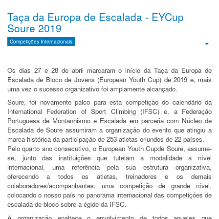
Taça da Europa de Escalada - EYCup
Soure 2019
Competições Internacionais
Emp
Os dias 27 e 28 de abril marcaram o início da Taça da Europa de
Escalada de Bloco de Jovens (European Youth Cup) de 2019 e, mais
uma vez o sucesso organizativo foi amplamente alcançado.
Soure, foi novamente palco para esta competição do calendário da
International Federation of Sport Climbing (IFSC) e, a Federação
Portuguesa de Montanhismo e Escalada em parceria com Núcleo de
Escalada de Soure assumiram a organização do evento que atingiu a
marca histórica da participação de 253 atletas oriundos de 22 países.
Pelo quarto ano consecutivo, o European Youth Cupde Soure, assume-
se, junto das instituições que tutelam a modalidade a nível
internacional, uma referência pela sua estrutura organizativa,
oferecendo a todos os atletas, treinadores e os demais
colaboradores/acompanhantes, uma competição de grande nível,
colocando o nosso país no panorama internacional das competições de
escalada de bloco sobre a égide da IFSC.
A organização enaltece o envolvimento de todos aqueles que