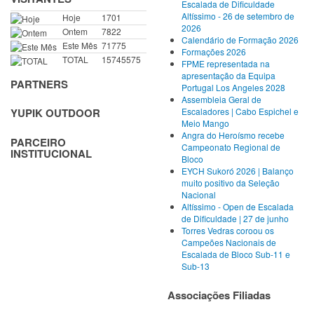
Escalada de Dificuldade
Altíssimo - 26 de setembro de
Hoje
1701
2026
Ontem
7822
Calendário de Formação 2026
Este Mês
71775
Formações 2026
TOTAL
15745575
FPME representada na
apresentação da Equipa
PARTNERS
Portugal Los Angeles 2028
Assembleia Geral de
Escaladores | Cabo Espichel e
YUPIK OUTDOOR
Meio Mango
Angra do Heroísmo recebe
PARCEIRO
Campeonato Regional de
INSTITUCIONAL
Bloco
EYCH Sukoró 2026 | Balanço
muito positivo da Seleção
Nacional
Altíssimo - Open de Escalada
de Dificuldade | 27 de junho
Torres Vedras coroou os
Campeões Nacionais de
Escalada de Bloco Sub-11 e
Sub-13
Associações Filiadas