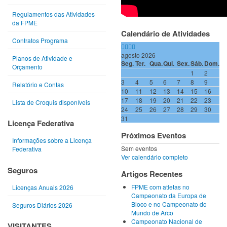
Regulamentos das Atividades
da FPME
Calendário de Atividades
Contratos Programa
agosto 2026
Planos de Atividade e
Seg.
Ter.
Qua.
Qui.
Sex.
Sáb.
Dom.
Orçamento
1
2
3
4
5
6
7
8
9
Relatório e Contas
10
11
12
13
14
15
16
17
18
19
20
21
22
23
Lista de Croquis disponíveis
24
25
26
27
28
29
30
31
Licença Federativa
Próximos Eventos
Informações sobre a Licença
Sem eventos
Federativa
Ver calendário completo
Seguros
Artigos Recentes
FPME com atletas no
Licenças Anuais 2026
Campeonato da Europa de
Bloco e no Campeonato do
Seguros Diários 2026
Mundo de Arco
Campeonato Nacional de
VISITANTES