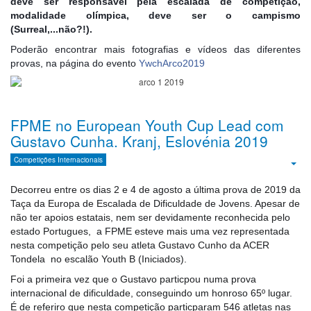
deve ser responsável pela escalada de competição,
modalidade olímpica, deve ser o campismo
(Surreal,...não?!).
Poderão encontrar mais fotografias e vídeos das diferentes
provas, na página do evento
YwchArco2019
FPME no European Youth Cup Lead com
Gustavo Cunha. Kranj, Eslovénia 2019
Competições Internacionais
Emp
Decorreu entre os dias 2 e 4 de agosto
a última prova de 2019 da
Taça da Europa de Escalada de Dificuldade de Jovens
. Apesar de
não ter apoios estatais, nem ser devidamente reconhecida pelo
estado Portugues, a FPME esteve mais uma vez representada
nesta competição pelo seu atleta Gustavo Cunho da ACER
Tondela
no escalão Youth B (Iniciados)
.
Foi a primeira vez que o Gustavo particpou numa prova
internacional de dificuldade, conseguindo um honroso 65º lugar.
É de referiro que nesta competição particparam 546 atletas nas