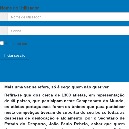
IFSC Youth World Championships – Arco (Itália) 2019
Nome do Utilizador
Cerca de 1300 atletas de 49 nações encontram-se de 21 a 30 de
agosto, em Arco (Itália), a disputar o Campeonato do Mundo de
Escalada dos escalões jovens.
E, Portugal também lá está!
A seleção
FPME
está representada
pelos atletas
Afonso Crisanto
no escalão Youth A (Juvenil) e
Gustavo Cunha
no escalão Youth B (Iniciado).
Memorizar-me
As qualificações da disciplina de dificuldade (Lead) decorrem já
no dia de hoje e o atleta Gustavo Cunha está em competição.
No
dia 26 de agosto serão as qualificações da disciplina de bloco
Registe-se!
(Boulder), para o mesmo atleta.
Esqueceu-se do nome de utilizador?
O Afonso Crisanto entra em competição no dia 29 de agosto para
Esqueceu-se da senha?
qualificação na disciplina de bloco.
Mais uma vez se refere, só é cego quem não quer ver.
Refira-se que dos cerca de 1300 atletas, em representação
de 49 países, que participam neste Campeonato do Mundo,
os atletas portugueses foram os únicos que para participar
nesta competição tiveram de suportar do seu bolso todas as
despesas de deslocação e alojamento,
por o Secretário de
Estado do Desporto, João Paulo Rebelo, achar que quem