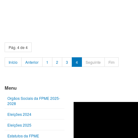
Pág. 4 de 4
Início
Anterior
1
2
3
4
Seguinte
Fim
Ano
Mês
Próximo
Próximo
anterior
anterior
ano
mês
Menu
Orgãos Sociais da FPME 2025-
2028
Eleições 2024
Eleições 2025
Estatutos da FPME