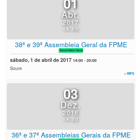
01
Abr.
2017
14:00
38ª e 39ª Assembleia Geral da FPME
Assembleia Geral
sábado, 1 de abril de 2017
14:00
-
20:00
Soure
+ INFO
03
Dez.
2016
14:00
36ª e 37ª Assembleias Gerais da FPME