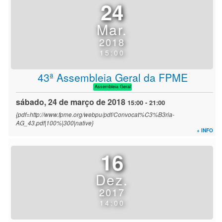
24
Mar.
2018
15:00
43ª Assembleia Geral da FPME
Assembleia Geral
sábado, 24 de março de 2018
15:00
-
21:00
{pdf=http://www.fpme.org/webpu/pdf/Convocat%C3%B3ria-
AG_43.pdf|100%|300|native}
+ INFO
16
Dez.
2017
14:00