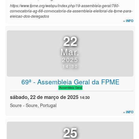
https://www.fpme.org/webpu/index.php/19-assembleia-geral/780-
convocatoria-ag-68-convocatoria-da-assembleia-eleitoral-da-fpme-para-
eleicao-dos-delegados
+ INFO
22
Mar.
2025
14:30
69ª - Assembleia Geral da FPME
Assembleia Geral
sábado, 22 de março de 2025
14:30
Soure
-
Soure, Portugal
+ INFO
25