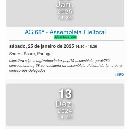
Jan.
2025
14:30
AG 68ª - Assembleia Eleitoral
Assembleia Geral
sábado, 25 de janeiro de 2025
14:30
-
18:30
Soure
-
Soure, Portugal
https://www.fpme.org/webpu/index.php/19-assembleia-geral/780-
convocatoria-ag-68-convocatoria-da-assembleia-eleitoral-da-fpme-para-
eleicao-dos-delegados
+ INFO
13
Dez.
2024
14:30