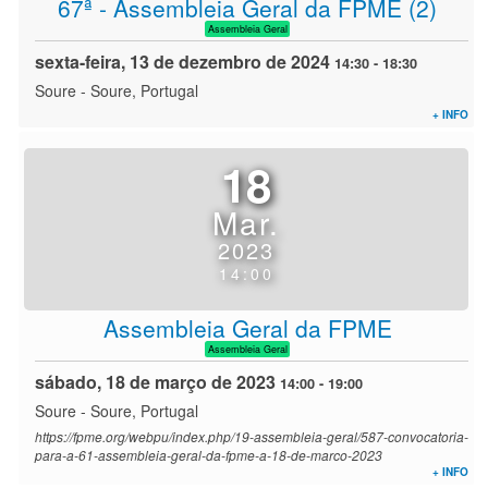
67ª - Assembleia Geral da FPME (2)
Assembleia Geral
sexta-feira, 13 de dezembro de 2024
14:30
-
18:30
Soure
-
Soure, Portugal
+ INFO
18
Mar.
2023
14:00
Assembleia Geral da FPME
Assembleia Geral
sábado, 18 de março de 2023
14:00
-
19:00
Soure
-
Soure, Portugal
https://fpme.org/webpu/index.php/19-assembleia-geral/587-convocatoria-
para-a-61-assembleia-geral-da-fpme-a-18-de-marco-2023
+ INFO