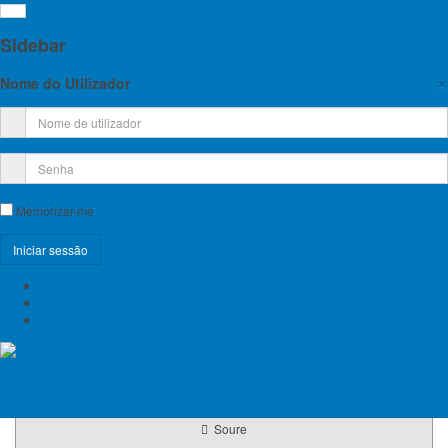
Sidebar
×
Nome do Utilizador
ESTÁGIOS DAS SELEÇÕES
Memorizar-me
FPME
Estágio
Registe-se!
0
Inscrições encerradas
Esqueceu-se do nome de utilizador?
Esqueceu-se da senha?
FPME - Federação
Portuguesa de Escalada de Competição
sábado, 4 de agosto de 2018
domingo, 5 de agosto de 2018
10:00
-
18:00
Soure