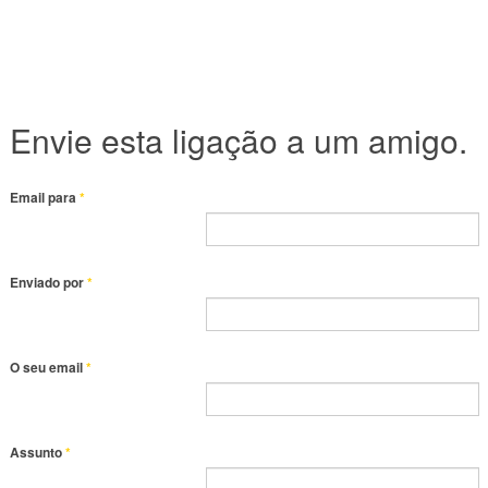
Envie esta ligação a um amigo.
Email para
*
Enviado por
*
O seu email
*
Assunto
*