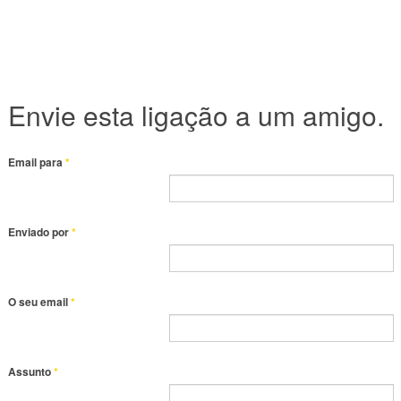
Envie esta ligação a um amigo.
Email para
*
Enviado por
*
O seu email
*
Assunto
*