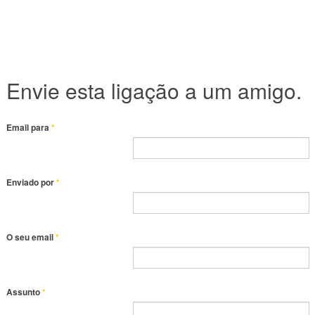
Envie esta ligação a um amigo.
Email para
*
Enviado por
*
O seu email
*
Assunto
*