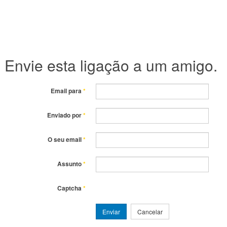
Envie esta ligação a um amigo.
Email para
*
Enviado por
*
O seu email
*
Assunto
*
Captcha
*
Enviar
Cancelar