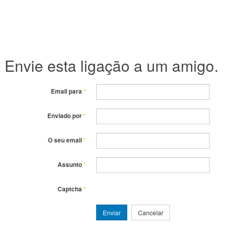
Envie esta ligação a um amigo.
Email para
*
Enviado por
*
O seu email
*
Assunto
*
Captcha
*
Enviar
Cancelar